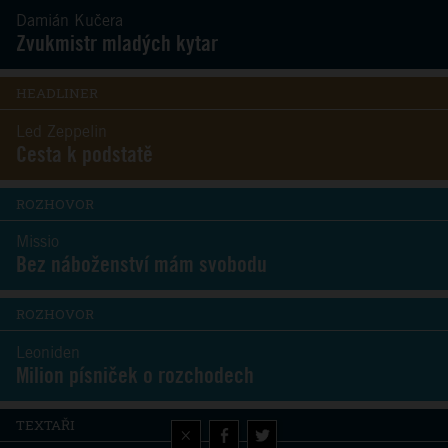
Damián Kučera
Zvukmistr mladých kytar
HEADLINER
Led Zeppelin
Cesta k podstatě
ROZHOVOR
Missio
Bez náboženství mám svobodu
ROZHOVOR
Leoniden
Milion písniček o rozchodech
TEXTAŘI
×