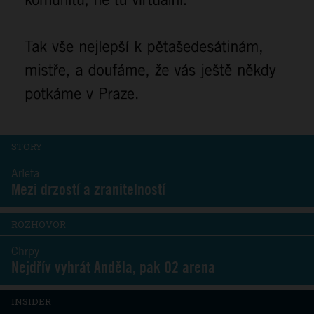
STORY
Arleta
Mezi drzostí a zranitelností
ROZHOVOR
Chrpy
Nejdřív vyhrát Anděla, pak O2 arena
INSIDER