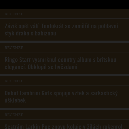
RECENZE
Záviš opět válí. Tentokrát se zaměřil na pohlavní
styk draka s babiznou
RECENZE
Ringo Starr vysmrknul country album s britskou
elegancí. Obklopil se hvězdami
RECENZE
Debut Lambrini Girls spojuje vztek a sarkastický
úšklebek
RECENZE
Sestrám Larkin Poe znovu koluje v žilách rokenrol.