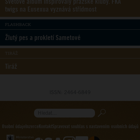
Světové album inspirovaly pražské kluby. FKA
twigs na Eusexua vyznává střídmost
FLASHBACK
Žlutý pes a prokletí Sametové
TIRÁŽ
Tiráž
ISSN: 2464-6849
Hledat...
Osobní údaje
Inzerce
Kontakt
Spravovat souhlas s nastavením osobních údajů