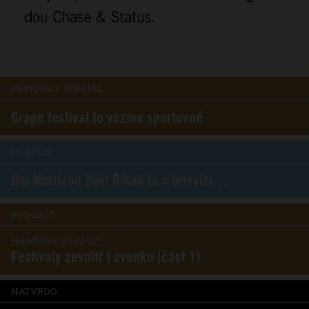
FESTIVALY SPECIÁL
Grape festival to vezme sportovně
HOBITÍN
Jim Morrison žije! Říkali to v televizi…
PODCAST
Headliner půda (2)
Festivaly zevnitř i zvenku (část 1)
NATVRDO