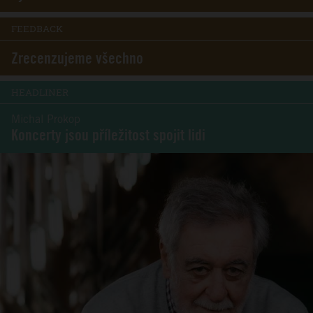
FEEDBACK
Zrecenzujeme všechno
HEADLINER
Michal Prokop
Koncerty jsou příležitost spojit lidi