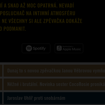
Dunaj to s novou zpěvačkou Janou Vébrovou vymňo
Něžné i brutální. Novinka sester CocoRosie proniká
Jaroslav Uhlíř proti snobárnám