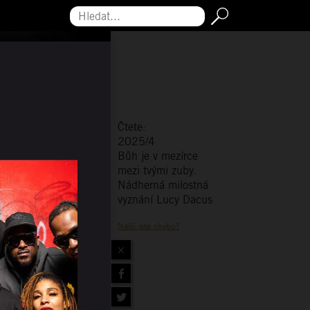
Hledat...
Čtete:
2025/4
Bůh je v mezírce
mezi tvými zuby.
Nádherná milostná
vyznání Lucy Dacus
Našli jste chybu?
×