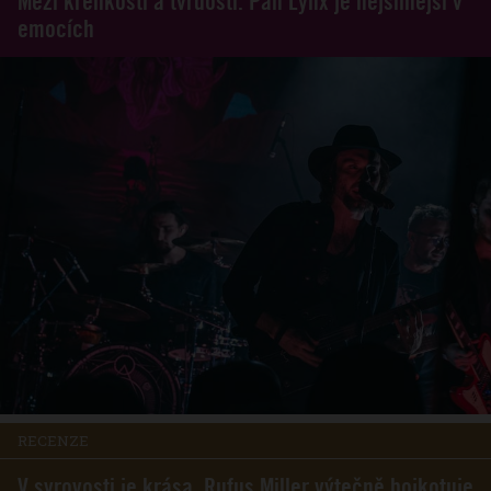
Mezi křehkostí a tvrdostí. Pan Lynx je nejsilnější v
emocích
RECENZE
V syrovosti je krása. Rufus Miller výtečně bojkotuje