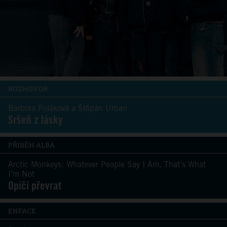
ROZHOVOR
Barbora Poláková a Štěpán Urban
Sršeň z lásky
PŘÍBĚH ALBA
Arctic Monkeys: Whatever People Say I Am, That’s What
I’m Not
Opičí převrat
ENFACE