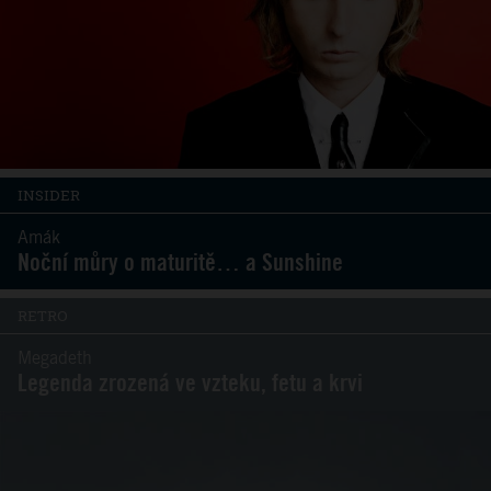
INSIDER
Amák
Noční můry o maturitě… a Sunshine
RETRO
Megadeth
Legenda zrozená ve vzteku, fetu a krvi