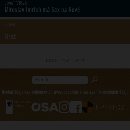
Josef Vlček
Miroslav Imrich má Sex na Nově
TIRÁŽ
Tiráž
ISSN: 2464-6849
Hledat...
Osobní údaje
Inzerce
Kontakt
Spravovat souhlas s nastavením osobních údajů