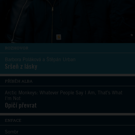
ROZHOVOR
Barbora Poláková a Štěpán Urban
Sršeň z lásky
PŘÍBĚH ALBA
Arctic Monkeys: Whatever People Say I Am, That’s What
I’m Not
Opičí převrat
ENFACE
Sombr