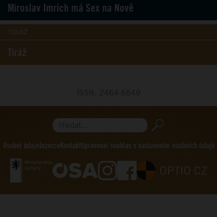
Miroslav Imrich má Sex na Nově
TIRÁŽ
Tiráž
ISSN: 2464-6849
Hledat...
Osobní údaje
Inzerce
Kontakt
Spravovat souhlas s nastavením osobních údajů