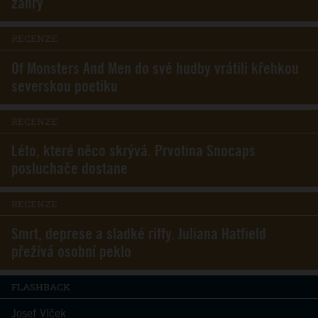
žánry
RECENZE
Of Monsters And Men do své hudby vrátili křehkou
severskou poetiku
RECENZE
Léto, které něco skrývá. Prvotina Snocaps
posluchače dostane
RECENZE
Smrt, deprese a sladké riffy. Juliana Hatfield
přežívá osobní peklo
FLASHBACK
Josef Vlček