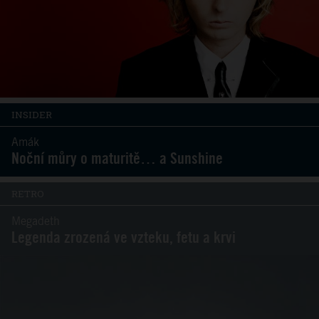
INSIDER
Amák
Noční můry o maturitě… a Sunshine
RETRO
Megadeth
Legenda zrozená ve vzteku, fetu a krvi