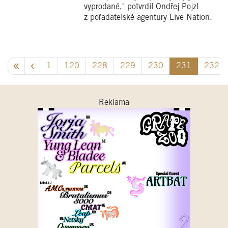
vyprodané," potvrdil Ondřej Pojzl
z pořadatelské agentury Live Nation.
1
120
228
229
230
231
232
Reklama