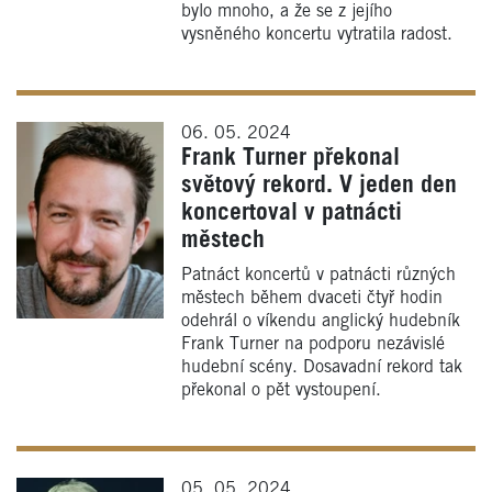
bylo mnoho, a že se z jejího
vysněného koncertu vytratila radost.
06. 05. 2024
Frank Turner překonal
světový rekord. V jeden den
koncertoval v patnácti
městech
Patnáct koncertů v patnácti různých
městech během dvaceti čtyř hodin
odehrál o víkendu anglický hudebník
Frank Turner na podporu nezávislé
hudební scény. Dosavadní rekord tak
překonal o pět vystoupení.
05. 05. 2024