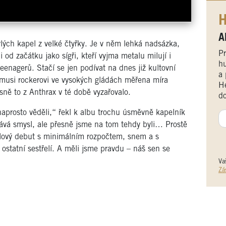
H
A
lých kapel z velké čtyřky. Je v něm lehká nadsázka,
Pr
 od začátku jako sígři, kteří vyjma metalu milují i
hu
eenagerů. Stačí se jen podívat na dnes již kultovní
a 
émusi rockerovi ve vysokých gládách měřena míra
He
esně to z Anthrax v té době vyzařovalo.
do
naprosto věděli,“ řekl k albu trochu úsměvně kapelník
ává smysl, ale přesně jsme na tom tehdy byli… Prostě
belový debut s minimálním rozpočtem, snem a s
ostatní sestřelí. A měli jsme pravdu – náš sen se
Va
Zá