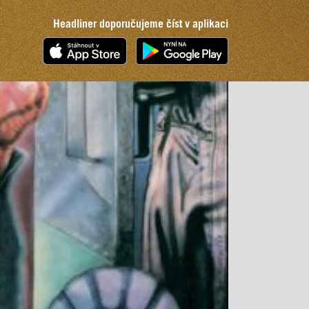
Headliner doporučujeme číst v aplikaci