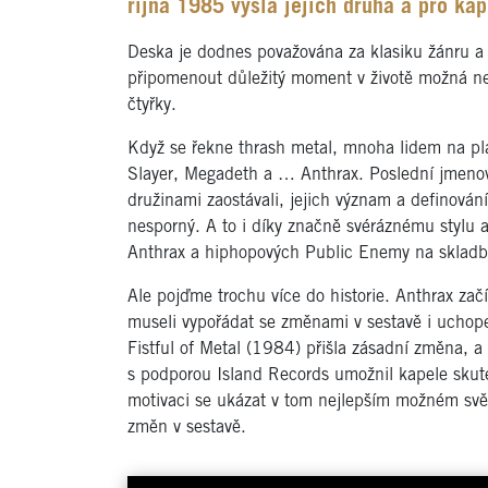
října 1985 vyšla jejich druhá a pro ka
Deska je dodnes považována za klasiku žánru a 
připomenout důležitý moment v životě možná ne
čtyřky.
Když se řekne thrash metal, mnoha lidem na pla
Slayer, Megadeth a … Anthrax. Poslední jmenova
družinami zaostávali, jejich význam a definován
nesporný. A to i díky značně svéráznému stylu a
Anthrax a hiphopových Public Enemy na skladb
Ale pojďme trochu více do historie. Anthrax zač
museli vypořádat se změnami v sestavě i uchop
Fistful of Metal (1984) přišla zásadní změna, a
s podporou Island Records umožnil kapele skute
motivaci se ukázat v tom nejlepším možném svě
změn v sestavě.