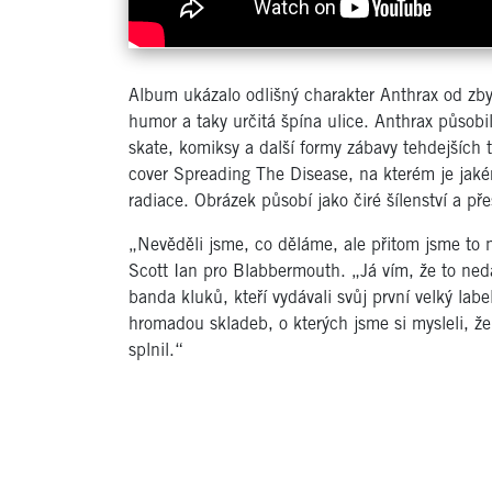
Album ukázalo odlišný charakter Anthrax od zby
humor a taky určitá špína ulice. Anthrax působili
skate, komiksy a další formy zábavy tehdejších t
cover Spreading The Disease, na kterém je jak
radiace. Obrázek působí jako čiré šílenství a př
„Nevěděli jsme, co děláme, ale přitom jsme to 
Scott Ian pro Blabbermouth. „Já vím, že to ned
banda kluků, kteří vydávali svůj první velký la
hromadou skladeb, o kterých jsme si mysleli, že 
splnil.“