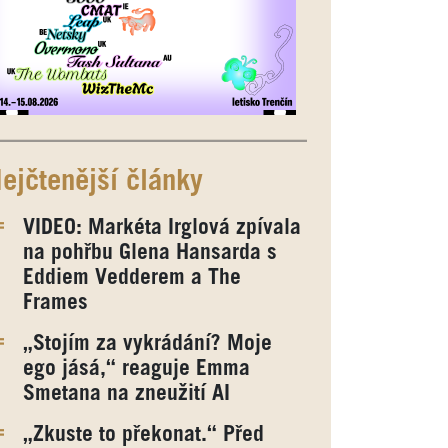
ejčtenější články
VIDEO: Markéta Irglová zpívala
na pohřbu Glena Hansarda s
Eddiem Vedderem a The
Frames
„Stojím za vykrádání? Moje
ego jásá,“ reaguje Emma
Smetana na zneužití AI
„Zkuste to překonat.“ Před