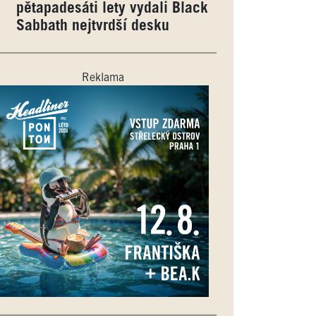
pětapadesáti lety vydali Black
Sabbath nejtvrdší desku
Reklama