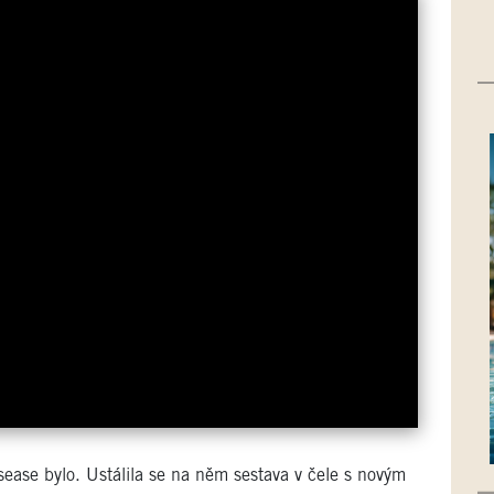
sease bylo. Ustálila se na něm sestava v čele s novým