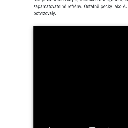
zapamatovatelné refrény. Ostatně pecky jako A.I
potvrzovaly.