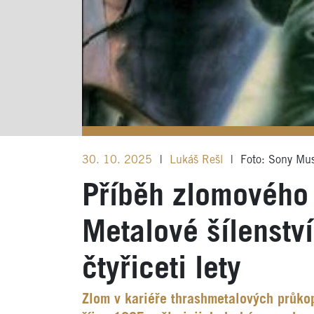
30. 10. 2025
|
Lukáš Rešl
|
Foto: Sony Mus
Příběh zlomového 
Metalové šílenstv
čtyřiceti lety
Zlom v kariéře thrashmetalových průkopn