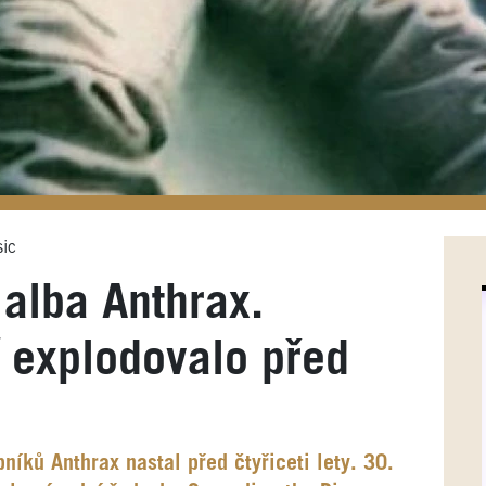
ic
alba Anthrax.
í explodovalo před
íků Anthrax nastal před čtyřiceti lety. 30.