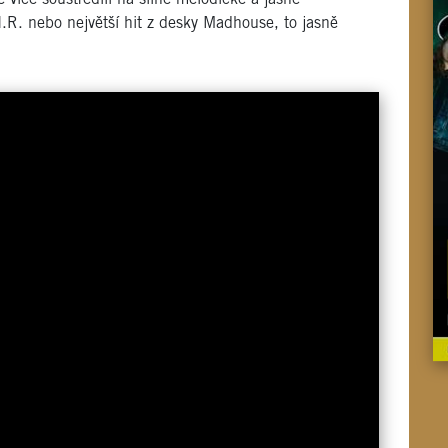
.R. nebo největší hit z desky Madhouse, to jasně