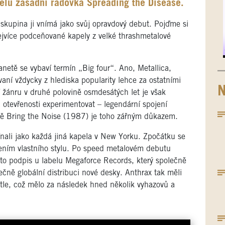
pelu zásadní řadovka Spreading the Disease.
skupina ji vnímá jako svůj opravdový debut. Pojďme si
jvíce podceňované kapely z velké thrashmetalové
netě se vybaví termín „Big four“. Ano, Metallica,
ní vždycky z hlediska popularity lehce za ostatními
N
í žánru v druhé polovině osmdesátých let je však
 otevřenosti experimentovat – legendární spojení
ě Bring the Noise (1987) je toho zářným důkazem.
ínali jako každá jiná kapela v New Yorku. Zpočátku se
ením vlastního stylu. Po speed metalovém debutu
 to podpis u labelu Megaforce Records, který společně
čně globální distribuci nové desky. Anthrax tak měli
tle, což mělo za následek hned několik vyhazovů a