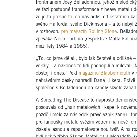
frontmanem Joey Belladonnou, jehož melodický h
ve fázi postupné transformace z heavy metalu d
že je to přesně to, co nás odliší od ostatních 
svého Halforda, svého Dickinsona – a to nebyl žá
v rozhovoru
pro magazín Rolling Stone
. Bellado
zpěváka Neila Turbina (respektive Matta Fallona
mezi lety 1984 a 1985).
„To, co jsme dělali, bylo tak čerstvé a odlišné
vokály – a nakonec to lidi pochopili a milovali
obstojí i dnes,“ řekl
magazínu Blabbermouth
v r
nahráváním desky nahradil Dana Lilkera. Právě 
společně s Belladonnou do kapely skvěle zapadli 
A Spreading The Disease to naprosto demonstro
posouvala od „hair metalových“ kapel k novému
později mělo za následek právě vznik žánru „th
pro fanoušky metalu svěžím větrem na nově for
získala jasnou a zapamatovatelnou tvář. A na ro
byli právě třeba Slayer, Metallica a Megadeth, s