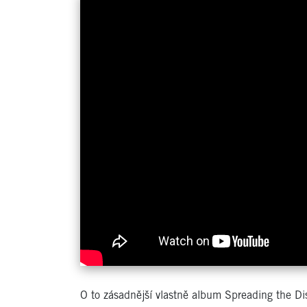
O to zásadnější vlastně album Spreading the Di