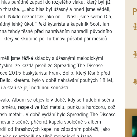
las parádně zapadl do rozjetého vlaku, který byl již
o thrashe. „Jeho hlas byl úžasný a hned jsme věděli,
P
kapel. Nikdo nezněl tak jako on… Našli jsme svého Dia,
dný lehký úkol,“ řekl kytarista a kapelník Scott Ian
nna tehdy těsně před nahráváním nahradil původního
, který ve skupině po Turbinovi působil pár měsíců
 – měli jsme těžké skladby s úžasnými melodickými
. Myslím, že každá píseň ze Spreading The Disease
oce 2015 baskytarista Frank Bello, který těsně před
Bello, kterému bylo v době nahrávání pouhých 18 let,
a stali se její nedílnou součástí.
valo. Album se objevilo v době, kdy se hudební scéna
 směru, respektive fúzi metalu, punku a hardcoru, což
rash metal“. V době vydání bylo Spreading The Disease
mované scéně, přičemž kapela společně s albem
zdíl od thrashových kapel na západním pobřeží, jako
e více soustředili na silně melodické a jasně