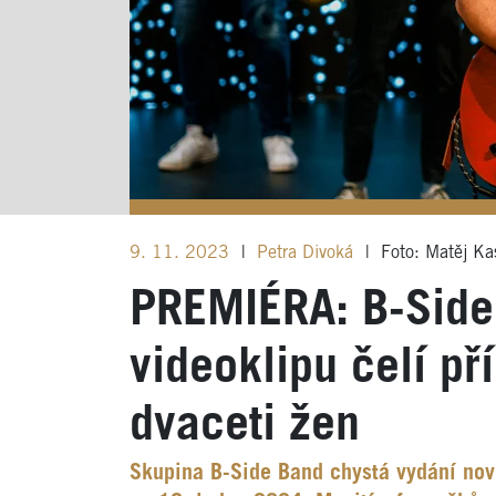
9. 11. 2023
|
Petra Divoká
|
Foto: Matěj Ka
PREMIÉRA: B-Side
videoklipu čelí pří
dvaceti žen
Skupina B-Side Band chystá vydání nov