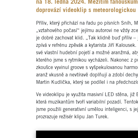
na 18. ledna 2024. Mezitím fanouškům p
doprovází videoklip s meteorologickou
Příliv, který přichází na řadu po písních Sníh
„vztahového počasí“ jejímu autorovi ne vždy zce
je dobré zachovat klid. „Tak klidně buď příliv –
zpívá v refrénu zpěvák a kytarista Jiří Kalousek
své vlastní hudební pojetí a možné aranžmá, aby 
kterého jsme s rytmikou vycházeli. Nakonec z p
zkoušce vyvinul groove s vyšpekulovanou harmo
aranž vkusně a nevtíravě doplňují a zdobí dechy 
Martin Kudlička, který se podílel i na předchozí
Ve videoklipu je využita masivní LED stěna, již B
která muzikantům tvoří variabilní pozadí. Tento
jsme použili generativní umělou inteligenci, s j
prozrazuje režisér klipu Jan Turek.