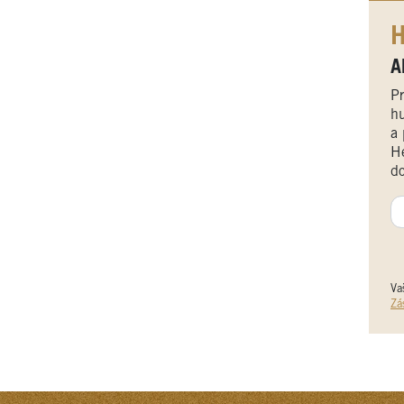
H
A
Pr
hu
a 
He
do
Va
Zá