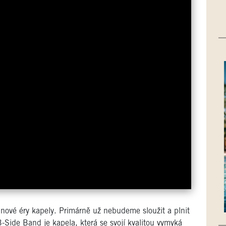
 nové éry kapely. Primárně už nebudeme sloužit a plnit
Side Band je kapela, která se svojí kvalitou vymyká