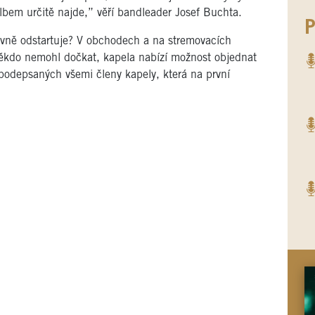
lbem určitě najde,” věří bandleader Josef Buchta.
P
ivně odstartuje? V obchodech a na stremovacích
někdo nemohl dočkat, kapela nabízí možnost objednat
ů podepsaných všemi členy kapely, která na první