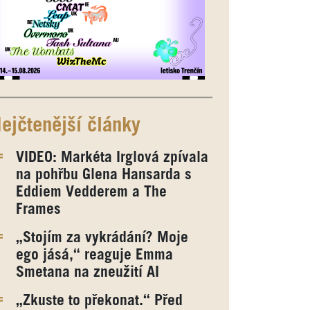
ejčtenější články
VIDEO: Markéta Irglová zpívala
na pohřbu Glena Hansarda s
Eddiem Vedderem a The
Frames
„Stojím za vykrádání? Moje
ego jásá,“ reaguje Emma
Smetana na zneužití AI
„Zkuste to překonat.“ Před