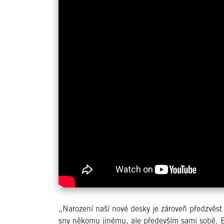
„N
arození naší nové desky je zároveň předzvěst
sny někomu jinému, ale především sami sobě. B-