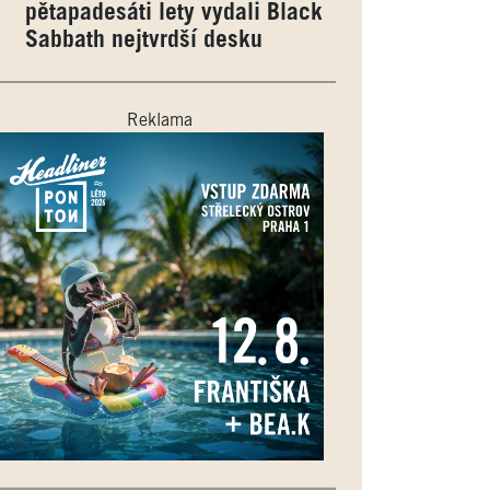
pětapadesáti lety vydali Black
Sabbath nejtvrdší desku
Reklama