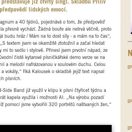
ředstavuje již čtvrtý singl. Skladbu Příliv
 předpovědí lidských emocí.
, Magnum a 40 týdnů, pojednává o tom, že předpověď
la přesně vychází. Žádná bouře ale netrvá věčně, proto
 já budu hráz / Mám na to dost síly - a mám na to čas“,
. „S textem jsem se okamžitě ztotožnil a začal hledat
mi to sedlo i stylově. Přinesl jsem prvotní nápad, ze
N
ůvodní čistě kytarové písničkářské demo verze se na
nií a melodií nafrázovanou v soulovém duchu. Celou
a vokály,“ říká Kalousek o skladbě jejíž text napsal
ch písních.
-Side Band již využil v klipu k písni čtyřicet týdnu a
krát kapela využila i možnosti AI. „Na výrobu pozadí
ejíž pomocí jsme vytvořili 320 portrétů naštvaných žen,“