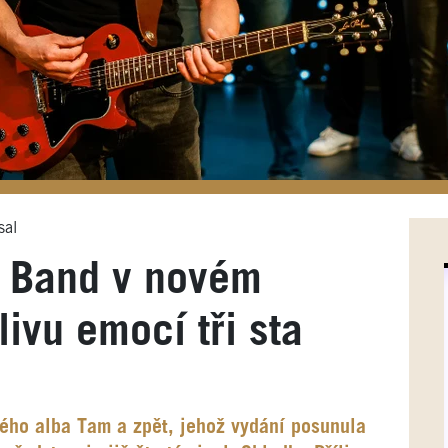
sal
 Band v novém
livu emocí tři sta
ého alba Tam a zpět, jehož vydání posunula