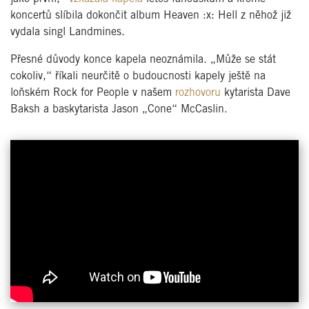
koncertů slíbila dokončit album Heaven :x: Hell z něhož již
vydala singl Landmines.
Přesné důvody konce kapela neoznámila. „Může se stát
cokoliv,“ říkali neurčitě o budoucnosti kapely ještě na
loňském Rock for People v našem
rozhovoru
kytarista Dave
Baksh a baskytarista Jason „Cone“ McCaslin.