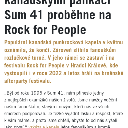
kanadskými pankáči
Sum 41 proběhne na
Rock for People
Populární kanadská punkrocková kapela v květnu
oznámila, že končí. Zároveň slíbila fanouškům
rozlučkové turné. V jeho rámci se zastaví i na
festivalu Rock for People v Hradci Králové, kde
vystoupili i v roce 2022 a letos hráli na brněnské
afterparty festivalu.
„Být od roku 1996 v Sum 41, nám přineslo jedny
z nejlepších okamžiků našich životů. Jsme navždy vděční
našim fanouškům, starým i novým, kteří nás ve všech
směrech podporovali. Je těžké vyjádřit lásku a respekt, které
k vám máme, a proto jsme chtěli, abyste to od nás slyšeli
jako první,“
vzkázala kapela
letos fanouškům a kromě