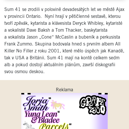
Sum 41 se zrodili v polovině devadesátých let ve městě Ajax
v provincii Ontario. Nyní hrají v pětičlenné sestavě, kterou
tvoří zpěvák, kytarista a klávesista Deryck Whibley, kytaristé
a vokalisté Dave Baksh a Tom Thacker, baskytarista
a vokalista Jason „Cone“ McCaslin a bubeník a perkusista
Frank Zummo. Skupina bodovala hned s prvním albem All
Killer No Filler z roku 2001, které mělo úspěch jak Kanadě,
tak v USA a Británii. Sum 41 mají na kontě celkem sedm
alb a pokud dostojí aktuálním plánům, završí diskografii
svou osmou deskou.
Reklama