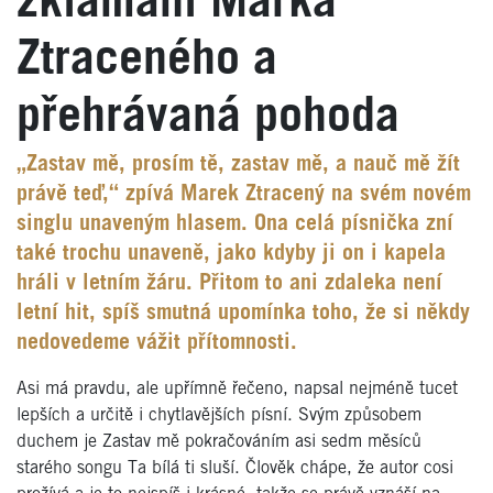
zklamání Marka
Ztraceného a
přehrávaná pohoda
„Zastav mě, prosím tě, zastav mě, a nauč mě žít
právě teď,“ zpívá Marek Ztracený na svém novém
singlu unaveným hlasem. Ona celá písnička zní
také trochu unaveně, jako kdyby ji on i kapela
hráli v letním žáru. Přitom to ani zdaleka není
letní hit, spíš smutná upomínka toho, že si někdy
nedovedeme vážit přítomnosti.
Asi má pravdu, ale upřímně řečeno, napsal nejméně tucet
lepších a určitě i chytlavějších písní. Svým způsobem
duchem je Zastav mě pokračováním asi sedm měsíců
starého songu Ta bílá ti sluší. Člověk chápe, že autor cosi