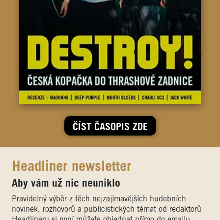
ČÍST ČASOPIS ZDE
Headliner newsletter
Aby vám už nic neuniklo
Pravidelný výběr z těch nejzajímavějších hudebních
novinek, rozhovorů a publicistických témat od redaktorů
Headlineru si nyní můžete objednat přímo do emailu.