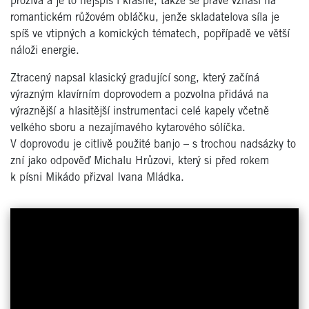
prožívá a je to nejspíš i krásné, takže se právě vznáší na
romantickém růžovém obláčku, jenže skladatelova síla je
spíš ve vtipných a komických tématech, popřípadě ve větší
náloži energie.
Ztracený napsal klasický gradující song, který začíná
výrazným klavírním doprovodem a pozvolna přidává na
výraznější a hlasitější instrumentaci celé kapely včetně
velkého sboru a nezajímavého kytarového sólíčka.
V doprovodu je citlivě použité banjo – s trochou nadsázky to
zní jako odpověď Michalu Hrůzovi, který si před rokem
k písni Mikádo přizval Ivana Mládka.