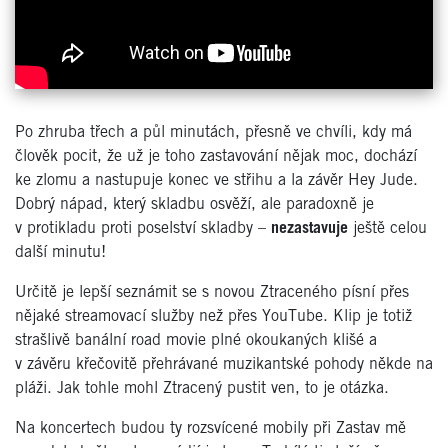
Po zhruba třech a půl minutách, přesně ve chvíli, kdy má
člověk pocit, že už je toho zastavování nějak moc, dochází
ke zlomu a nastupuje konec ve střihu a la závěr Hey Jude.
Dobrý nápad, který skladbu osvěží, ale paradoxně je
v protikladu proti poselství skladby –
nezastavuje
ještě celou
další minutu!
Určitě je lepší seznámit se s novou Ztraceného písní přes
nějaké streamovací služby než přes YouTube. Klip je totiž
strašlivě banální road movie plné okoukaných klišé a
v závěru křečovitě přehrávané muzikantské pohody někde na
pláži. Jak tohle mohl Ztracený pustit ven, to je otázka.
Na koncertech budou ty rozsvícené mobily při Zastav mě