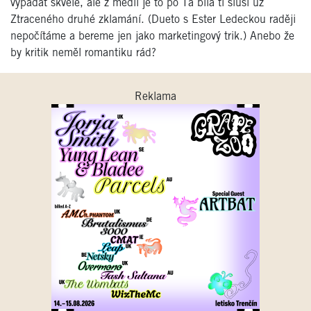
vypadat skvěle, ale z médií je to po Ta bílá ti sluší už
Ztraceného druhé zklamání. (Dueto s Ester Ledeckou raději
nepočítáme a bereme jen jako marketingový trik.) Anebo že
by kritik neměl romantiku rád?
Reklama