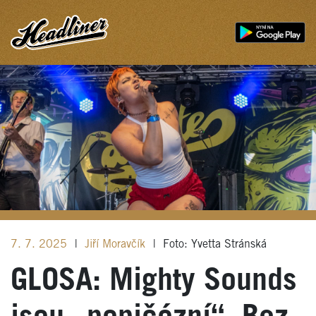
7. 7. 2025
|
Jiří Moravčík
|
Foto: Yvetta Stránská
GLOSA: Mighty Sounds