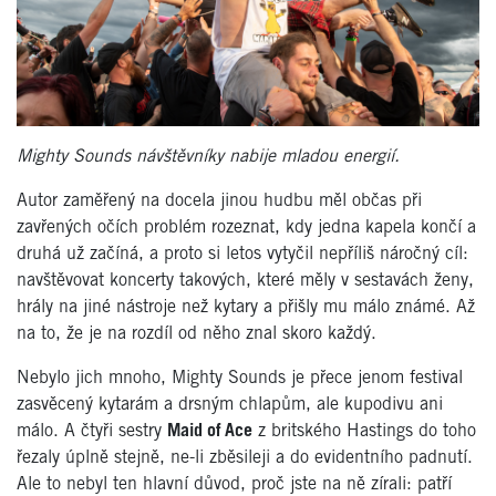
Mighty Sounds návštěvníky nabije mladou energií.
Autor zaměřený na docela jinou hudbu měl občas při
zavřených očích problém rozeznat, kdy jedna kapela končí a
druhá už začíná, a proto si letos vytyčil nepříliš náročný cíl:
navštěvovat koncerty takových, které měly v sestavách ženy,
hrály na jiné nástroje než kytary a přišly mu málo známé. Až
na to, že je na rozdíl od něho znal skoro každý.
Nebylo jich mnoho, Mighty Sounds je přece jenom festival
zasvěcený kytarám a drsným chlapům, ale kupodivu ani
málo. A čtyři sestry
Maid of Ace
z britského Hastings do toho
řezaly úplně stejně, ne-li zběsileji a do evidentního padnutí.
Ale to nebyl ten hlavní důvod, proč jste na ně zírali: patří