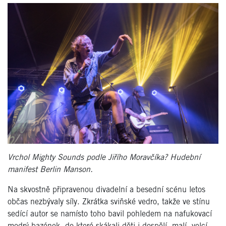
Vrchol Mighty Sounds podle Jiřího Moravčíka? Hudební
manifest Berlin Manson.
Na skvostně připravenou divadelní a besední scénu letos
občas nezbývaly síly. Zkrátka sviňské vedro, takže ve stínu
sedící autor se namísto toho bavil pohledem na nafukovací