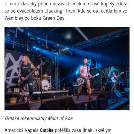
k nim i klasický příběh nezávislé rock'n'rollové kapely, která
se po dvacetiletém „fucking“ hraní kde se dá, ocitla loni ve
Wembley po boku Green Day.
Britské rokenrolistky Maid of Ace
Americká kapela
Catbite
potěšila zase jinak: skvělým