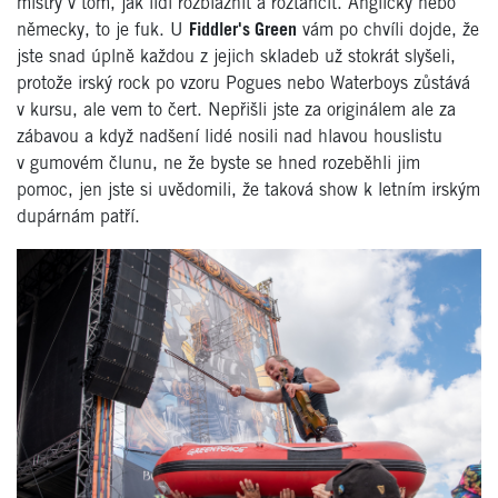
mistry v tom, jak lidi rozbláznit a roztančit. Anglicky nebo
německy, to je fuk. U
Fiddler's Green
vám po chvíli dojde, že
jste snad úplně každou z jejich skladeb už stokrát slyšeli,
protože irský rock po vzoru Pogues nebo Waterboys zůstává
v kursu, ale vem to čert. Nepřišli jste za originálem ale za
zábavou a když nadšení lidé nosili nad hlavou houslistu
v gumovém člunu, ne že byste se hned rozeběhli jim
pomoc, jen jste si uvědomili, že taková show k letním irským
dupárnám patří.