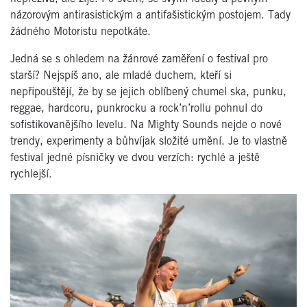
názorovým antirasistickým a antifašistickým postojem. Tady
žádného Motoristu nepotkáte.
Jedná se s ohledem na žánrové zaměření o festival pro
starší? Nejspíš ano, ale mladé duchem, kteří si
nepřipouštějí, že by se jejich oblíbený chumel ska, punku,
reggae, hardcoru, punkrocku a rock’n’rollu pohnul do
sofistikovanějšího levelu. Na Mighty Sounds nejde o nové
trendy, experimenty a bůhvíjak složité umění. Je to vlastně
festival jedné písničky ve dvou verzích: rychlé a ještě
rychlejší.