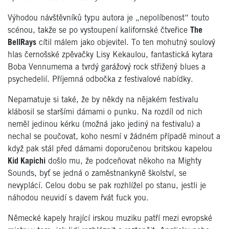
Výhodou návštěvníků typu autora je „nepolíbenost“ touto
scénou, takže se po vystoupení kalifornské čtveřice
The
BellRays
cítil málem jako objevitel. To ten mohutný soulový
hlas černošské zpěvačky Lisy Kekaulou, fantastická kytara
Boba Vennumema a tvrdý garážový rock střižený blues a
psychedelií. Příjemná odbočka z festivalové nabídky.
Nepamatuje si také, že by někdy na nějakém festivalu
klábosil se staršími dámami o punku. Na rozdíl od nich
neměl jedinou kérku (možná jako jediný na festivalu) a
nechal se poučovat, koho nesmí v žádném případě minout a
když pak stál před dámami doporučenou britskou kapelou
Kid Kapichi
došlo mu, že podceňovat někoho na Mighty
Sounds, byť se jedná o zaměstnankyně školství, se
nevyplácí. Celou dobu se pak rozhlížel po stanu, jestli je
náhodou neuvidí s davem řvát fuck you.
Německé kapely hrající irskou muziku patří mezi evropské