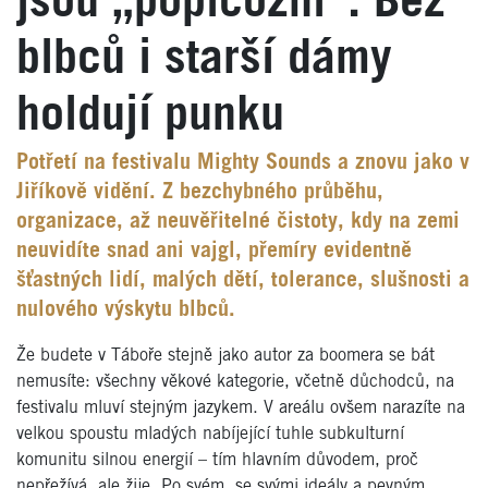
jsou „popičózní“. Bez
blbců i starší dámy
holdují punku
Potřetí na festivalu Mighty Sounds a znovu jako v
Jiříkově vidění. Z bezchybného průběhu,
organizace, až neuvěřitelné čistoty, kdy na zemi
neuvidíte snad ani vajgl, přemíry evidentně
šťastných lidí, malých dětí, tolerance, slušnosti a
nulového výskytu blbců.
Že budete v Táboře stejně jako autor za boomera se bát
nemusíte: všechny věkové kategorie, včetně důchodců, na
festivalu mluví stejným jazykem. V areálu ovšem narazíte na
velkou spoustu mladých nabíjející tuhle subkulturní
komunitu silnou energií – tím hlavním důvodem, proč
nepřežívá, ale žije. Po svém, se svými ideály a pevným