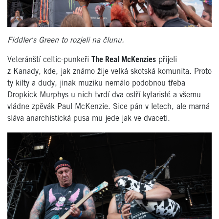
Fiddler's Green to rozjeli na člunu.
Veteránští celtic-punkeři
The Real McKenzies
přijeli
z Kanady, kde, jak známo žije velká skotská komunita. Proto
ty kilty a dudy, jinak muziku nemálo podobnou třeba
Dropkick Murphys u nich tvrdí dva ostří kytaristé a všemu
vládne zpěvák Paul McKenzie. Sice pán v letech, ale marná
sláva anarchistická pusa mu jede jak ve dvaceti.