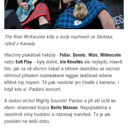
The Real McKenzies kilty a dudy nepřivezli ze Skotska,
nýbrž z Kanady.
Všechny plakátové hvězdy -
Fidlar
,
Donots
,
Wizo
,
Millencolin
nebo
Soft Play
– byly dobré,
Irie Révoltés
ale nejlepší; hlavně
tím, jak na ně všichni čekali a během okamžiku se nechali
strhnout přívalem rozeskákané reggae skáčkové rebelie
křtěné hip hopem. Té pak neodolal jen člověk z kamene, i
když kdo ví. Parádní koncert.
A osobní vrchol Mighty Sounds? Pardon a při vší úctě ke
všem: slovenská trojice
Berlin Manson
. Nepopsatelný a
nesmírně silný hudební a názorový manifest. To je ale
povídání na delší dobu.