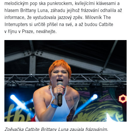
melodickým pop ska punkrockem, kvílejícími klávesami a
hlasem Brittany Luna, záhadu jejíhož frázování odhalila až
informace, že vystudovala jazzový zpěv. Milovník The
Interrupters si určitě přišel na své, a až budou Catbite
v říjnu v Praze, neváhejte.
Zpěvačka Catbite Brittany Luna zaujala frázováním.