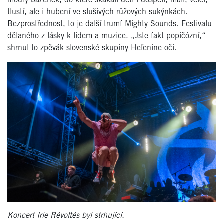
modrý bazének, do které skákali děti i dospělí, malí, velcí,
tlustí, ale i hubení ve slušivých růžových sukýnkách.
Bezprostřednost, to je další trumf Mighty Sounds. Festivalu
dělaného z lásky k lidem a muzice. „Jste fakt popičózní,“
shrnul to zpěvák slovenské skupiny Heľenine oči.
Koncert Irie Révoltés byl strhující.