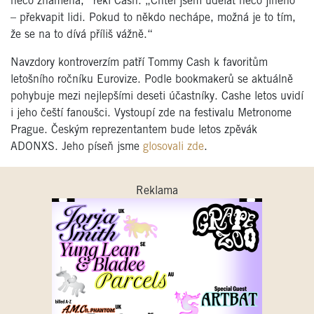
něco znamená,“ řekl Cash. „Chtěl jsem udělat něco jiného
– překvapit lidi. Pokud to někdo nechápe, možná je to tím,
že se na to dívá příliš vážně.“
Navzdory kontroverzím patří Tommy Cash k favoritům
letošního ročníku Eurovize. Podle bookmakerů se aktuálně
pohybuje mezi nejlepšími deseti účastníky. Cashe letos uvidí
i jeho čeští fanoušci. Vystoupí zde na festivalu Metronome
Prague. Českým reprezentantem bude letos zpěvák
ADONXS. Jeho píseň jsme
glosovali zde
.
Reklama