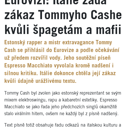
Eurovizi: Itálie žádá
zákaz Tommyho Cashe
kvůli špagetám a mafii
Estonský rapper a mistr extravagance Tommy
Cash se přihlásil do Eurovize a podle očekávání
už předem rozvířil vody. Jeho soutěžní píseň
Espresso Macchiato vyvolala kromě nadšení i
silnou kritiku. Itálie dokonce chtěla její zákaz
kvůli údajně urážlivému textu.
Tommy Cash byl zvolen jako estonský reprezentant se svým
mixem elektroswingu, rapu a kabaretní estetiky. Espresso
Macchiato se jako řada jeho předchozích singlů okamžitě
stalo virálním hitem, ovšem ne každý byl z písně nadšený.
Text písně totiž obsahuje řadu odkazů na italskou kulturu a