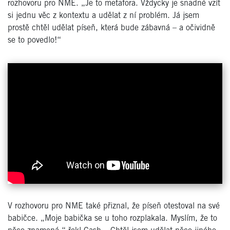
rozhovoru pro NME. „Je to metafora. Vždycky je snadné vzít
si jednu věc z kontextu a udělat z ní problém. Já jsem
prostě chtěl udělat píseň, která bude zábavná – a očividně
se to povedlo!“
V rozhovoru pro NME také přiznal, že píseň otestoval na své
babičce. „Moje babička se u toho rozplakala. Myslím, že to