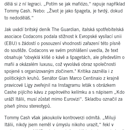
dělá si z ní legraci. „Potím se jak mafiózo,“ rapuje například
Tommy Cash. Nebo: „Život je jako špageta, je tvrdý, dokud
to nedoděláš.“
Jak uvádí britský deník The Guardian, italská spotřebitelská
asociace Codacons podala stížnost k Evropské vysílací unii
(EBU) s žádostí o posouzení vhodnosti zařazení této písně
do soutěže. Codacons ve svém prohlášení uvedla, že text
obsahuje "obvyklá klišé o kávě a špagetách, ale především o
mafii a okázalém luxusu, což vyvolává obraz společnosti
spojené s organizovaným zločinem." Kritika zazněla i z
politických kruhů. Senátor Gian Marco Centinaio z krajně
pravicové Ligy zveřejnil na Instagramu leták s obrázkem
Cashe pijícího kávu z papírového kelímku a s nápisem „Kdo
uráží Itálii, musí zůstat mimo Eurovizi“. Skladbu označil za
píseň plnou stereotypů.
Tommy Cash však jakoukoliv kontroverzi odmítá. „Miluji
Itálii, nikdy jsem neměl v úmyslu nikoho urazit,“ řekl v