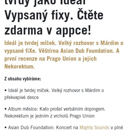
tvrdý jako Ideál
Vypsaný fixy. Čtěte
zdarma v appce!
Ideál je tvrdej míček. Velký rozhovor s Márdim o
vypsané fiXe. Věštírna Asian Dub Foundation. A
první recenze na Prago Union a jejich
Nekorektum.
Z obsahu vybíráme:
• Ideál je tvrdej míček. Velký rozhovor s Márdim o
překvapivé desce
• Album měsíce: Kato prošel verbálním dopingem.
Nekorektum je jedním z vrcholů Prago Union
• Asian Dub Foundation: Koncert na
Mighty Sounds
v plné