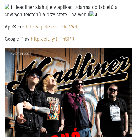
Headliner stahujte v aplikaci zdarma do tabletů a
chytrých telefonů a brzy čtěte i na webu
AppStore
http://apple.co/1PhLVVd
Google Play
http://bit.ly/1ITnSPR