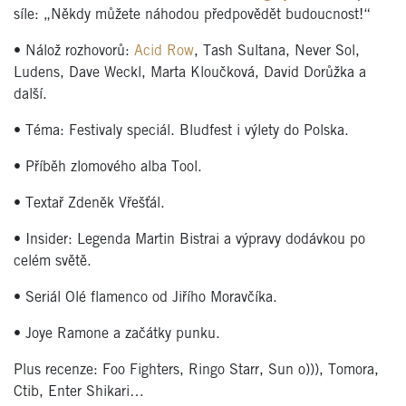
síle: „Někdy můžete náhodou předpovědět budoucnost!“
• Nálož rozhovorů:
Acid Row
, Tash Sultana, Never Sol,
Ludens, Dave Weckl, Marta Kloučková, David Dorůžka a
další.
• Téma: Festivaly speciál. Bludfest i výlety do Polska.
• Příběh zlomového alba Tool.
• Textař Zdeněk Vřešťál.
• Insider: Legenda Martin Bistrai a výpravy dodávkou po
celém světě.
• Seriál Olé flamenco od Jiřího Moravčíka.
• Joye Ramone a začátky punku.
Plus recenze: Foo Fighters, Ringo Starr, Sun o))), Tomora,
Ctib, Enter Shikari…