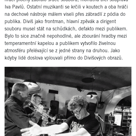
Iva Pavlů. Ostatní muzikanti se krčili v koutech a oba hráči
na dechové nástroje málem viseli přes zábradlí z pódia do
publika. Diviš jako frontman, hlavní zpěvák a dirigent
souboru musel stát na schůdkách, defakto mezi publikem.
Bylo to sice značně nepohodlné, ale zbourání hradby mezi
temperamentní kapelou a publikem vytvořilo živelnou
atmosféru přelévající se z jedné strany na druhou. Jako
kdyby lidé doslova vplouvali přímo do Divišových obrazů.