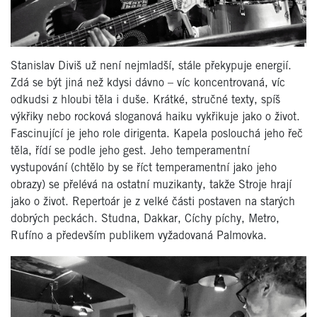
Stanislav Diviš už není nejmladší, stále překypuje energií.
Zdá se být jiná než kdysi dávno – víc koncentrovaná, víc
odkudsi z hloubi těla i duše. Krátké, stručné texty, spíš
výkřiky nebo rocková sloganová haiku vykřikuje jako o život.
Fascinující je jeho role dirigenta. Kapela poslouchá jeho řeč
těla, řídí se podle jeho gest. Jeho temperamentní
vystupování (chtělo by se říct temperamentní jako jeho
obrazy) se přelévá na ostatní muzikanty, takže Stroje hrají
jako o život. Repertoár je z velké části postaven na starých
dobrých peckách. Studna, Dakkar, Cíchy píchy, Metro,
Rufíno a především publikem vyžadovaná Palmovka.