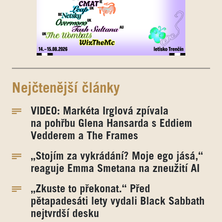
Nejčtenější články
VIDEO: Markéta Irglová zpívala
na pohřbu Glena Hansarda s Eddiem
Vedderem a The Frames
„Stojím za vykrádání? Moje ego jásá,“
reaguje Emma Smetana na zneužití AI
„Zkuste to překonat.“ Před
pětapadesáti lety vydali Black Sabbath
nejtvrdší desku