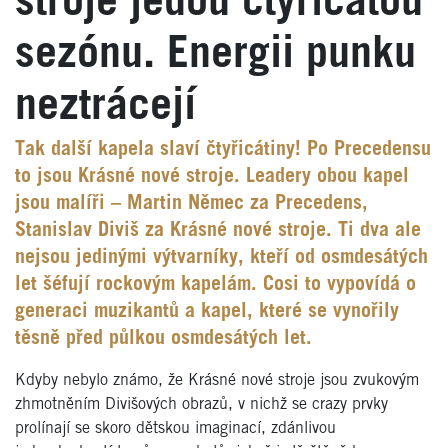
stroje jedou čtyřicátou
sezónu. Energii punku
neztrácejí
Tak další kapela slaví čtyřicátiny! Po Precedensu
to jsou Krásné nové stroje. Leadery obou kapel
jsou malíři – Martin Němec za Precedens,
Stanislav Diviš za Krásné nové stroje. Ti dva ale
nejsou jedinými výtvarníky, kteří od osmdesátých
let šéfují rockovým kapelám. Cosi to vypovídá o
generaci muzikantů a kapel, které se vynořily
těsně před půlkou osmdesátých let.
Kdyby nebylo známo, že Krásné nové stroje jsou zvukovým
zhmotněním Divišových obrazů, v nichž se crazy prvky
prolínají se skoro dětskou imaginací, zdánlivou