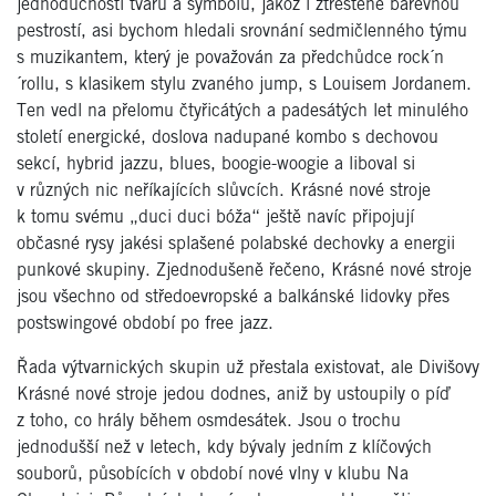
jednoduchostí tvarů a symbolů, jakož i ztřeštěně barevnou
pestrostí, asi bychom hledali srovnání sedmičlenného týmu
s muzikantem, který je považován za předchůdce rock´n
´rollu, s klasikem stylu zvaného jump, s Louisem Jordanem.
Ten vedl na přelomu čtyřicátých a padesátých let minulého
století energické, doslova nadupané kombo s dechovou
sekcí, hybrid jazzu, blues, boogie-woogie a liboval si
v různých nic neříkajících slůvcích. Krásné nové stroje
k tomu svému „duci duci bóža“ ještě navíc připojují
občasné rysy jakési splašené polabské dechovky a energii
punkové skupiny. Zjednodušeně řečeno, Krásné nové stroje
jsou všechno od středoevropské a balkánské lidovky přes
postswingové období po free jazz.
Řada výtvarnických skupin už přestala existovat, ale Divišovy
Krásné nové stroje jedou dodnes, aniž by ustoupily o píď
z toho, co hrály během osmdesátek. Jsou o trochu
jednodušší než v letech, kdy bývaly jedním z klíčových
souborů, působících v období nové vlny v klubu Na