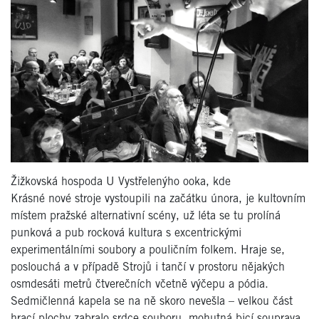
Žižkovská hospoda U Vystřelenýho ooka, kde
Krásné nové stroje vystoupili na začátku února, je kultovním
místem pražské alternativní scény, už léta se tu prolíná
punková a pub rocková kultura s excentrickými
experimentálními soubory a pouličním folkem. Hraje se,
poslouchá a v případě Strojů i tančí v prostoru nějakých
osmdesáti metrů čtverečních včetně výčepu a pódia.
Sedmičlenná kapela se na ně skoro nevešla – velkou část
hrací plochy zabralo srdce souboru, mohutná bicí souprava