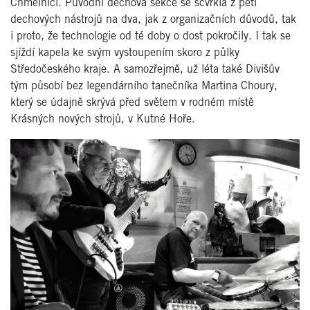
Chmelnici. Původní dechová sekce se scvrkla z pěti
dechových nástrojů na dva, jak z organizačních důvodů, tak
i proto, že technologie od té doby o dost pokročily. I tak se
sjíždí kapela ke svým vystoupením skoro z půlky
Středočeského kraje. A samozřejmě, už léta také Divišův
tým působí bez legendárního tanečníka Martina Choury,
který se údajně skrývá před světem v rodném místě
Krásných nových strojů, v Kutné Hoře.