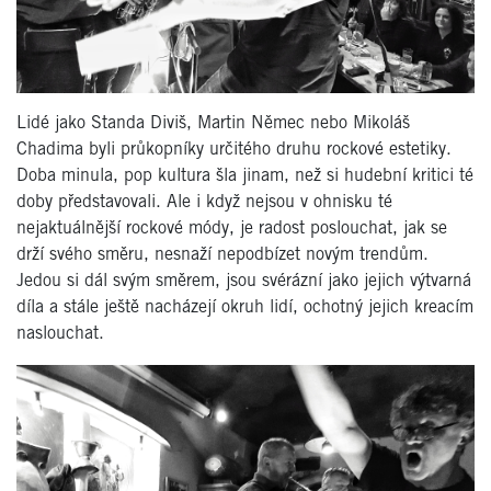
Lidé jako Standa Diviš, Martin Němec nebo Mikoláš
Chadima byli průkopníky určitého druhu rockové estetiky.
Doba minula, pop kultura šla jinam, než si hudební kritici té
doby představovali. Ale i když nejsou v ohnisku té
nejaktuálnější rockové módy, je radost poslouchat, jak se
drží svého směru, nesnaží nepodbízet novým trendům.
Jedou si dál svým směrem, jsou svérázní jako jejich výtvarná
díla a stále ještě nacházejí okruh lidí, ochotný jejich kreacím
naslouchat.