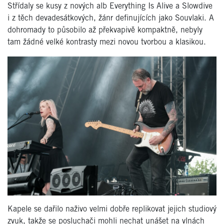
Střídaly se kusy z nových alb Everything Is Alive a Slowdive
i z těch devadesátkových, žánr definujících jako Souvlaki. A
dohromady to působilo až překvapivě kompaktně, nebyly
tam žádné velké kontrasty mezi novou tvorbou a klasikou.
Kapele se dařilo naživo velmi dobře replikovat jejich studiový
zvuk, takže se posluchači mohli nechat unášet na vlnách