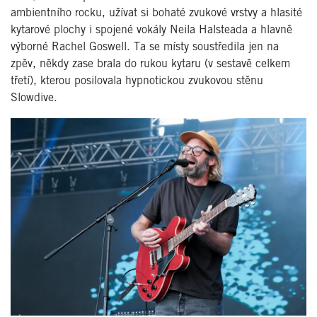
ambientního rocku, užívat si bohaté zvukové vrstvy a hlasité
kytarové plochy i spojené vokály Neila Halsteada a hlavně
výborné Rachel Goswell. Ta se místy soustředila jen na
zpěv, někdy zase brala do rukou kytaru (v sestavě celkem
třetí), kterou posilovala hypnotickou zvukovou stěnu
Slowdive.