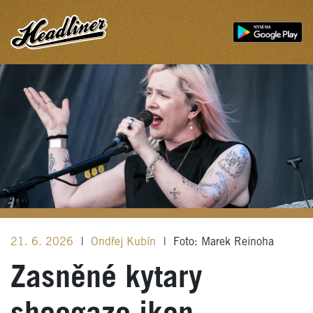
21. 6. 2026
|
Ondřej Kubín
|
Foto: Marek Reinoha
Zasněné kytary