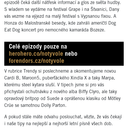
epizodě čeká další nátřesk informací a glos ze světa hudby.
S wladem se vydáme na festival Grape i na Štvanici, Dany
vás vezme na výjezd na malý festival s Vypsanou fixou. A
Honza do Malostranské besedy, kde zahráli američtí Dog
Eat Dog koncert pro nemocného kamaráda Bozeze.
Celé epizody pouze na
herohero.co/notyvole
nebo
forendors.cz/notyvole
V rubrice Trendy si poslechneme a okomentujeme novou
Cardi B, Maroon5, puberťáckého Xindla X a taky Marpa,
kterému steel kytara sluší. V tipech jsme si pro vás
přichystali ochutnávku z nového alba Biffy Clyro, ale taky
opravdový britpop od Suede a oprášenou klasiku od Mötley
Crüe se samotnou Dolly Parton.
A pokud stále máte odvahu poslouchat, vězte, že vás čekají
i naše tipy na nejlepší a nejhorší letní písně všech dob.