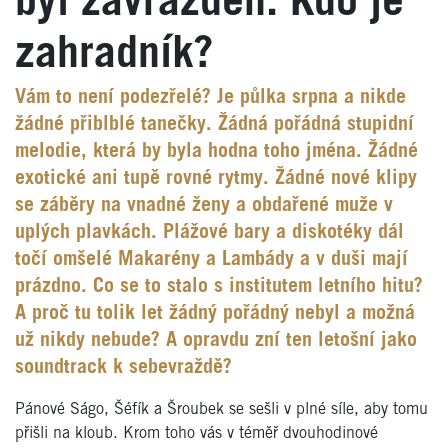
byl zavražděn. Kdo je
zahradník?
Vám to není podezřelé? Je půlka srpna a nikde
žádné přiblblé tanečky. Žádná pořádná stupidní
melodie, která by byla hodna toho jména. Žádné
exotické ani tupě rovné rytmy. Žádné nové klipy
se záběry na vnadné ženy a obdařené muže v
uplých plavkách. Plážové bary a diskotéky dál
točí omšelé Makarény a Lambády a v duši mají
prázdno. Co se to stalo s institutem letního hitu?
A proč tu tolik let žádný pořádný nebyl a možná
už nikdy nebude? A opravdu zní ten letošní jako
soundtrack k sebevraždě?
Pánové Ságo, Šéfík a Šroubek se sešli v plné síle, aby tomu
přišli na kloub. Krom toho vás v téměř dvouhodinové