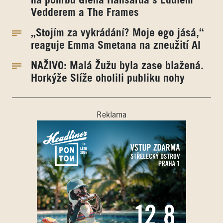
na pohřbu Glena Hansarda s Eddiem
Vedderem a The Frames
„Stojím za vykrádání? Moje ego jásá,“
reaguje Emma Smetana na zneužití AI
NAŽIVO: Malá Žužu byla zase blažená.
Horkýže Slíže oholili publiku nohy
Reklama