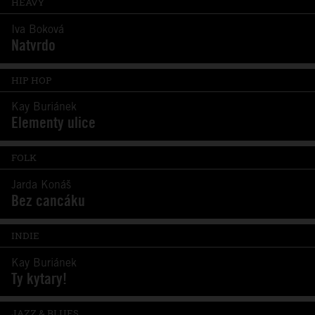
HEAVY
Iva Boková
Natvrdo
HIP HOP
Kay Buriánek
Elementy ulice
FOLK
Jarda Konáš
Bez cancáku
INDIE
Kay Buriánek
Ty kytary!
JAZZ & BLUES