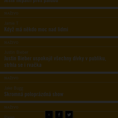
Ještě nepatří přes palubu
NAŽIVO
Jamie T
Když má někdo moc nad lidmi
NAŽIVO
Justin Bieber
Justin Bieber uspokojil všechny dívky v publiku,
strhla se i rvačka
NAŽIVO
Jake Bugg
Skromná poloprázdná show
NAŽIVO
×
Pixies