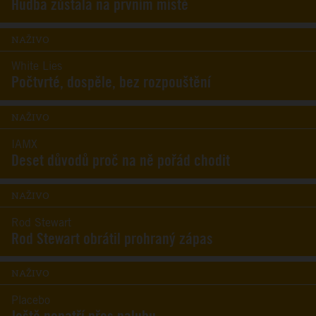
Hudba zůstala na prvním místě
NAŽIVO
White Lies
Počtvrté, dospěle, bez rozpouštění
NAŽIVO
IAMX
Deset důvodů proč na ně pořád chodit
NAŽIVO
Rod Stewart
Rod Stewart obrátil prohraný zápas
NAŽIVO
Placebo