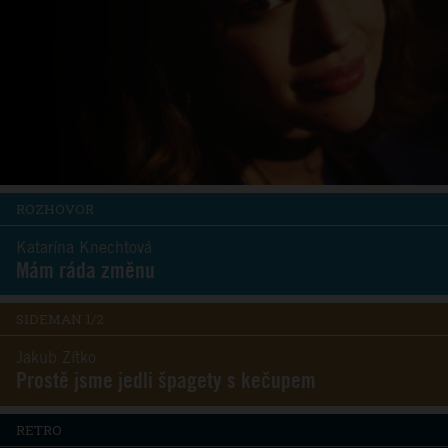
ROZHOVOR
Katarína Knechtová
Mám ráda změnu
SIDEMAN 1/2
Jakub Zítko
Prostě jsme jedli špagety s kečupem
RETRO