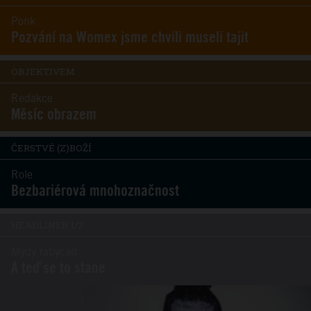
Ponk
Pozvání na Womex jsme chvíli museli tajit
OBJEKTIVEM
Redakce
Měsíc obrazem
ČERSTVÉ (Z)BOŽÍ
Role
Bezbariérová mnohoznačnost
HEADLINER 1/2
Mydy rabycad
A teď se to stane