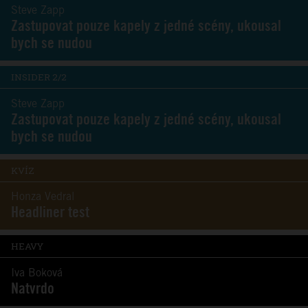
Steve Zapp
Zastupovat pouze kapely z jedné scény, ukousal
bych se nudou
INSIDER 2/2
Steve Zapp
Zastupovat pouze kapely z jedné scény, ukousal
bych se nudou
KVÍZ
Honza Vedral
Headliner test
HEAVY
Iva Boková
Natvrdo