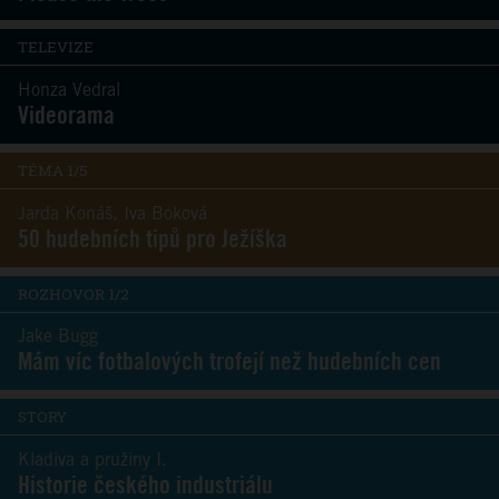
TELEVIZE
Honza Vedral
Videorama
TÉMA 1/5
Jarda Konáš, Iva Boková
50 hudebních tipů pro Ježíška
ROZHOVOR 1/2
Jake Bugg
Mám víc fotbalových trofejí než hudebních cen
STORY
Kladiva a pružiny I.
Historie českého industriálu