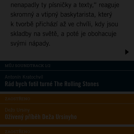
MŮJ SOUNDTRACK 1/2
Antonín Kratochvíl
Rád bych fotil turné The Rolling Stones
ZAOSTŘENO
Dežo Ursiny
Oživený příběh Deža Ursinyho
ZAOSTŘENO