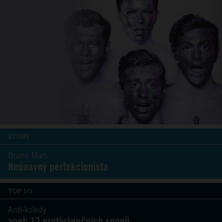
STORY
Bruno Mars
Neúnavný perfekcionista
TOP 1/2
Anti-koledy
aneb 12 protivánočních songů