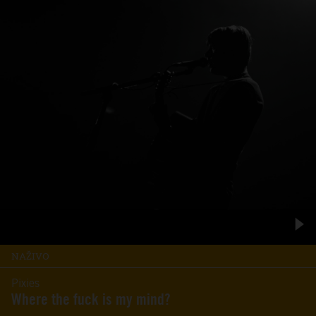
NAŽIVO
Pixies
Where the fuck is my mind?