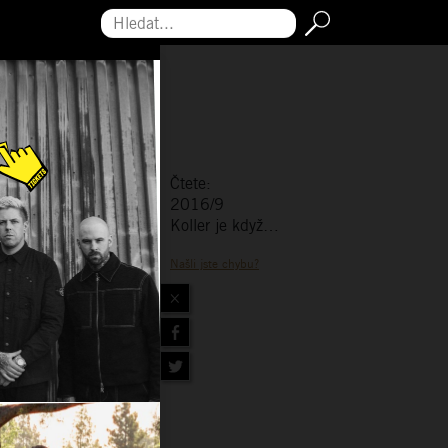
Hledat...
Čtete:
2016/9
Koller je když…
Našli jste chybu?
×