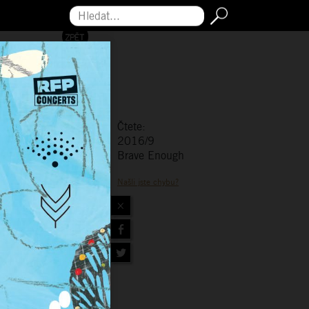
Hledat...
Čtete:
2016/9
Brave Enough
Našli jste chybu?
×