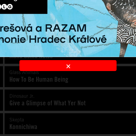
The Dead Daisies
Make Some Noise
×
Glass Animals
How To Be Human Being
Dinosaur Jr.
Give a Glimpse of What Yer Not
Skepta
Konnichiwa