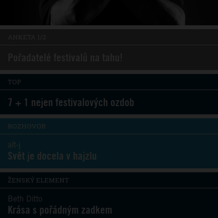
ANKETA 1/2
Pořadatelé festivalů na tahu!
TOP
7 + 1 nejen festivalových ozdob
ROZHOVOR
alt-j
Svět je docela v hajzlu
ŽENSKÝ ELEMENT
Beth Ditto
Krása s pořádným zadkem