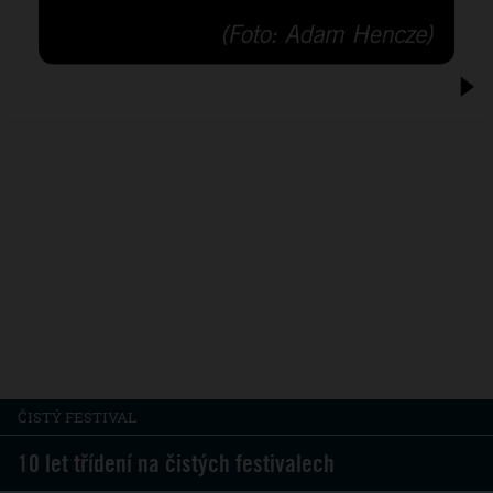
ČISTÝ FESTIVAL
10 let třídení na čistých festivalech