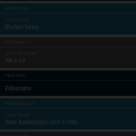
ROZHOVOR
Tomáš Klus
Hledání formy
SIDEMAN 1/2
Josef Štěpánek
Jde o cit
TELEVIZE
Videorama
ROZHOVOR 1/2
Circa Waves
Jsme budoucnost rock'n'rollu