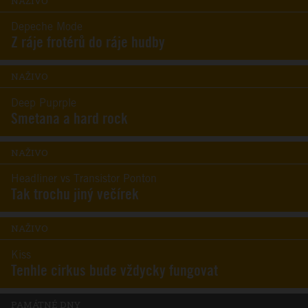
NAŽIVO
Depeche Mode
Z ráje frotérů do ráje hudby
NAŽIVO
Deep Puprple
Smetana a hard rock
NAŽIVO
Headliner vs Transistor Ponton
Tak trochu jiný večírek
NAŽIVO
Kiss
Tenhle cirkus bude vždycky fungovat
PAMÁTNÉ DNY