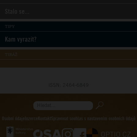
Stalo se...
TIPY
Kam vyrazit?
TIRÁŽ
ISSN: 2464-6849
Hledat...
Osobní údaje
Inzerce
Kontakt
Spravovat souhlas s nastavením osobních údajů