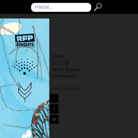
Hledat...
Čtete:
2017/6
Velké popové
překvapení
Našli jste chybu?
×