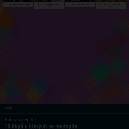
TOP
Bacha na vodu!
10 klipů u kterých se neutopíte