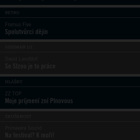
RETRO
Framus Five
Spolutvůrci dějin
SIDEMAN 1/2
David Landštof
Se Slzou je to práce
HLÁŠKY
ZZ TOP
Moje príjmení zní Plnovous
ZKUŠENOST
Primavera Sound
Na festival? K moři!