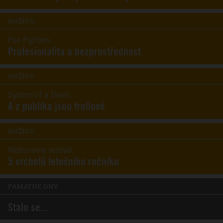
NAŽIVO
Foo Fighters
Profesionalita a bezprostřednost
NAŽIVO
System of a Down
A z publika jsou trollové
NAŽIVO
Metronome festival
5 vrcholů letošního ročníku
PAMÁTNÉ DNY
Stalo se...