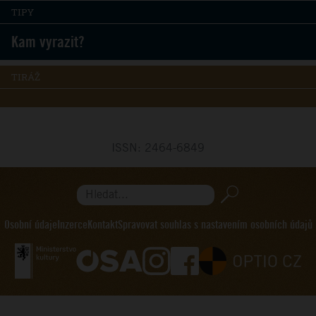
TIPY
Kam vyrazit?
TIRÁŽ
ISSN: 2464-6849
Hledat...
Osobní údaje
Inzerce
Kontakt
Spravovat souhlas s nastavením osobních údajů