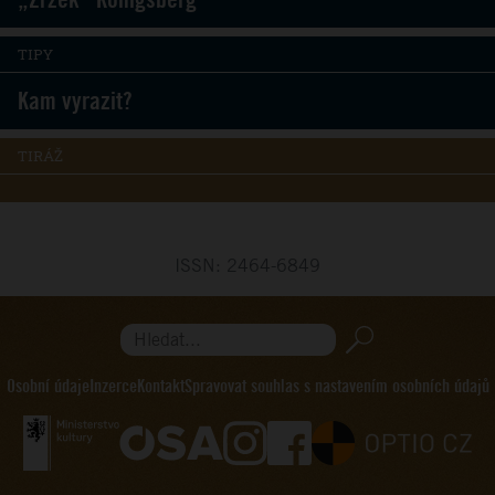
TIPY
Kam vyrazit?
TIRÁŽ
ISSN: 2464-6849
Hledat...
Osobní údaje
Inzerce
Kontakt
Spravovat souhlas s nastavením osobních údajů