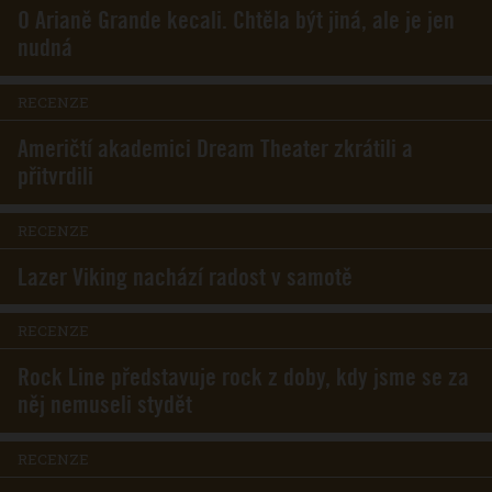
O Arianě Grande kecali. Chtěla být jiná, ale je jen
nudná
RECENZE
Američtí akademici Dream Theater zkrátili a
přitvrdili
RECENZE
Lazer Viking nachází radost v samotě
RECENZE
Rock Line představuje rock z doby, kdy jsme se za
něj nemuseli stydět
RECENZE