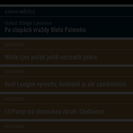
KNIHA MĚSÍCE
Odkaz Stiega Larssona
Po stopách vraždy Olofa Palmeho
RECENZE
White Lies pořád ještě neztratili jiskru
RECENZE
Avril Lavigne vyrostla, hudebně je ale zaměnitelná
RECENZE
Lil Pump má obrovskou zbraň. Chytlavost
RECENZE