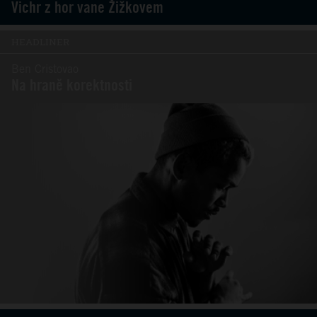
Vichr z hor vane Žižkovem
HEADLINER
Ben Cristovao
Na hraně korektnosti