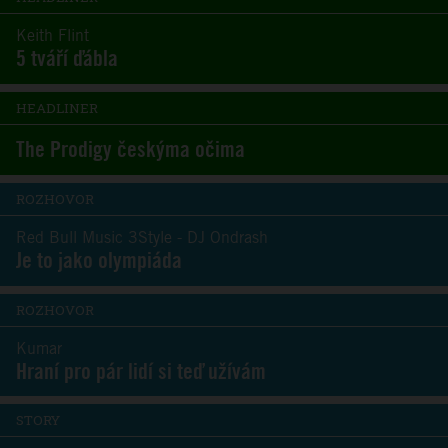
Keith Flint
5 tváří ďábla
HEADLINER
The Prodigy českýma očima
ROZHOVOR
Red Bull Music 3Style - DJ Ondrash
Je to jako olympiáda
ROZHOVOR
Kumar
Hraní pro pár lidí si teď užívám
STORY