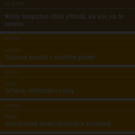
RECENZE
Within Temptation chtěli přitvrdit, ale moc jim to
nevyšlo
NAŽIVO
Laibach
Oscarový muzikál v osobitém podání
NAŽIVO
Slash
Upřímný, elektrizující a sexy
NAŽIVO
Algiers
Sofistikovaný bordel špičkových muzikantů