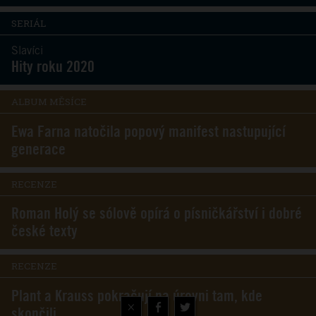
SERIÁL
Slavíci
Hity roku 2020
ALBUM MĚSÍCE
Ewa Farna natočila popový manifest nastupující
generace
RECENZE
Roman Holý se sólově opírá o písničkářství i dobré
české texty
RECENZE
Plant a Krauss pokračují na úrovni tam, kde
×
skončili