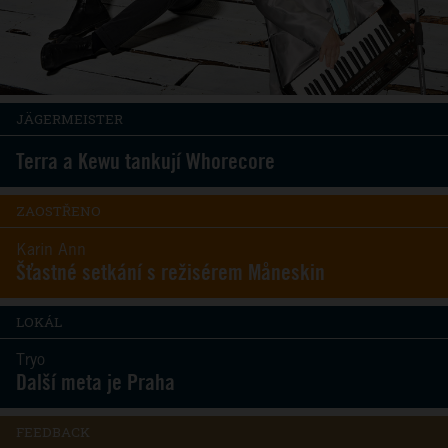
JÄGERMEISTER
Terra a Kewu tankují Whorecore
ZAOSTŘENO
Karin Ann
Šťastné setkání s režisérem Måneskin
LOKÁL
Tryo
Další meta je Praha
FEEDBACK