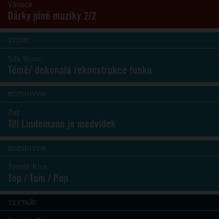
Vánoce
Dárky plné muziky 2/2
STORY
Silk Sonic
Téměř dokonalá rekonstrukce funku
ROZHOVOR
Zaz
Till Lindemann je medvídek
ROZHOVOR
Tomáš Klus
Top / Tom / Pop
TEXTAŘI