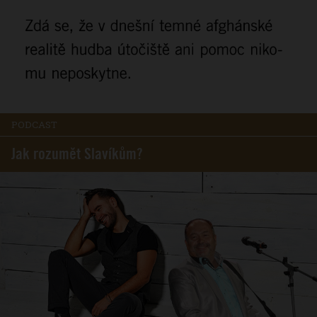
PODCAST
Jak rozumět Slavíkům?