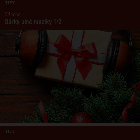
TIPY
Vánoce
Dárky plné muziky 1/2
TIPY