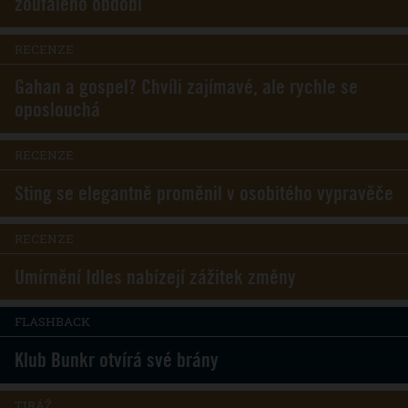
zoufalého období
RECENZE
Gahan a gospel? Chvíli zajímavé, ale rychle se
oposlouchá
RECENZE
Sting se elegantně proměnil v osobitého vypravěče
RECENZE
Umírnění Idles nabízejí zážitek změny
FLASHBACK
Klub Bunkr otvírá své brány
TIRÁŽ