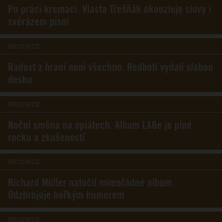
Po práci kremaci. Vlasta Třešňák okouzluje slovy i
svérázem písní
RECENZE
Radost z hraní není všechno. Redhoti vydali slabou
desku
RECENZE
Noční směna na opiátech. Album LABe je plné
rocku a zkušeností
RECENZE
Richard Müller natočil mimořádné album.
Odzbrojuje hořkým humorem
RECENZE