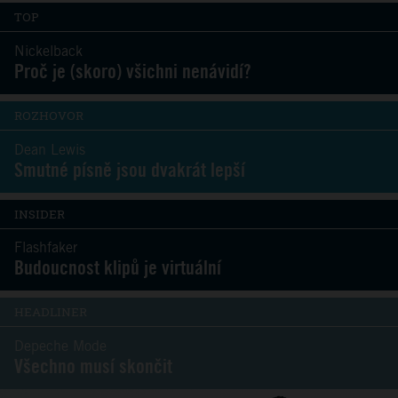
TOP
Nickelback
Proč je (skoro) všichni nenávidí?
ROZHOVOR
Dean Lewis
Smutné písně jsou dvakrát lepší
INSIDER
Flashfaker
Budoucnost klipů je virtuální
HEADLINER
Depeche Mode
Všechno musí skončit