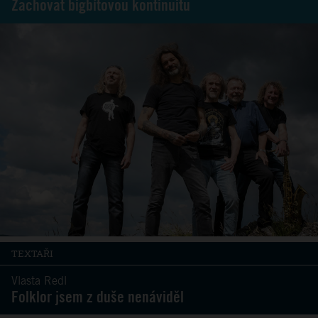
Zachovat bigbítovou kontinuitu
TEXTAŘI
Vlasta Redl
Folklor jsem z duše nenáviděl