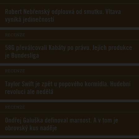
Robert Nebřenský odplouvá od smutku. Vltava
vyniká jedinečností
RECENZE
58G převálcovali Kabáty po právu. Jejich produkce
je Bundesliga
RECENZE
Taylor Swift je zpět u popového kormidla. Hudební
revoluci ale nedělá
RECENZE
Ondřej Galuška definoval marnost. A v tom je
obrovský kus naděje