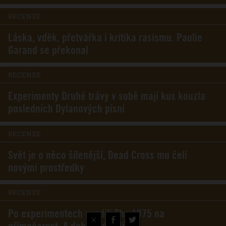
RECENZE
Láska, vděk, přetvářka i kritika rasismu. Paulie
Garand se překonal
RECENZE
Experimenty Druhé trávy v sobě mají kus kouzla
posledních Dylanových písní
RECENZE
Svět je o něco šílenější, Dead Cross mu čelí
novými prostředky
RECENZE
Po experimentech vsadili The 1975 na
×