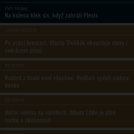
Petr Hošek
Na kolena klek sis, když zahráli Plexis
ALBUM MĚSÍCE
Po práci kremaci. Vlasta Třešňák okouzluje slovy i
svérázem písní
RECENZE
Radost z hraní není všechno. Redhoti vydali slabou
desku
RECENZE
Noční směna na opiátech. Album LABe je plné
rocku a zkušeností