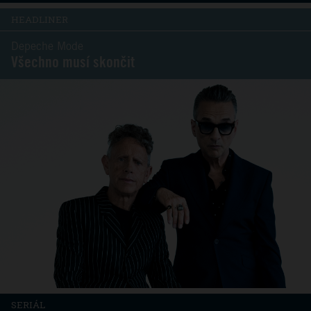
HEADLINER
Depeche Mode
Všechno musí skončit
SERIÁL