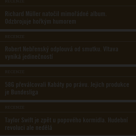
RECENZE
Richard Müller natočil mimořádné album.
Odzbrojuje hořkým humorem
RECENZE
Robert Nebřenský odplouvá od smutku. Vltava
vyniká jedinečností
RECENZE
58G převálcovali Kabáty po právu. Jejich produkce
je Bundesliga
RECENZE
Taylor Swift je zpět u popového kormidla. Hudební
revoluci ale nedělá