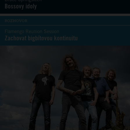
Bossovy idoly
ROZHOVOR
Flamengo Reunion Session
Zachovat bigbítovou kontinuitu