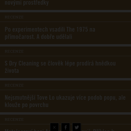
novými prostředky
RECENZE
Po experimentech vsadili The 1975 na
přímočarost. A dobře udělali
RECENZE
S Dry Cleaning se člověk lépe prodírá hnědkou
života
RECENZE
Nejsmutnější Tove Lo ukazuje více podob popu, ale
klouže po povrchu
RECENZE
×