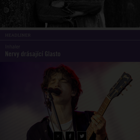
HEADLINER
Inhaler
Nervy drásající Glasto
×