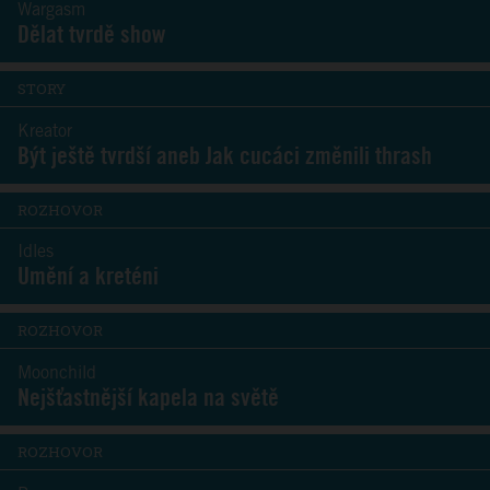
Wargasm
Dělat tvrdě show
STORY
Kreator
Být ještě tvrdší aneb Jak cucáci změnili thrash
ROZHOVOR
Idles
Umění a kreténi
ROZHOVOR
Moonchild
Nejšťastnější kapela na světě
ROZHOVOR