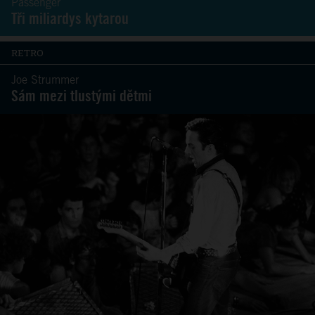
Passenger
Tři miliardys kytarou
RETRO
Joe Strummer
Sám mezi tlustými dětmi