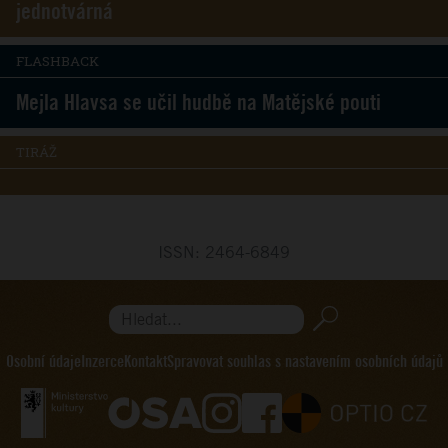
jednotvárná
FLASHBACK
Mejla Hlavsa se učil hudbě na Matějské pouti
TIRÁŽ
ISSN: 2464-6849
Hledat...
Osobní údaje
Inzerce
Kontakt
Spravovat souhlas s nastavením osobních údajů