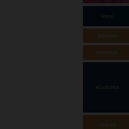
LOKÁL
FEEDBACK
FEEDBACK
HEADLINER
VÝHLED