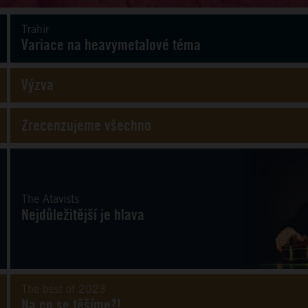
Trahir
Variace na heavymetalové téma
Výzva
Zrecenzujeme všechno
The Atavists
Nejdůležitější je hlava
The best of 2023
Na co se těšíme?!