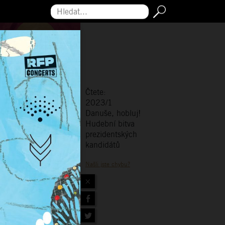
Hledat...
Čtete:
2023/1
Danuše, hobluj!
Hudební bitva
prezidentských
kandidátů
Našli jste chybu?
×