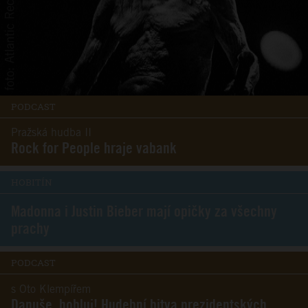
PODCAST
Pražská hudba II
Rock for People hraje vabank
HOBITÍN
Madonna i Justin Bieber mají opičky za všechny
prachy
PODCAST
s Oto Klempířem
Danuše, hobluj! Hudební bitva prezidentských