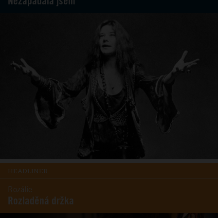
Nezapadala jsem
HEADLINER
Rozálie
Rozladěná držka