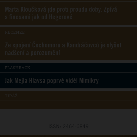
Marta Kloučková jde proti proudu doby. Zpívá
s finesami jak od Hegerové
RECENZE
Ze spojení Čechomoru a Kandráčovců je slyšet
nadšení a porozumění
FLASHBACK
Jak Mejla Hlavsa poprvé viděl Mimikry
TIRÁŽ
ISSN: 2464-6849