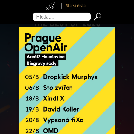
Starší čísla
Hledat...
Pro zavření reklamy sjeďte na její konec