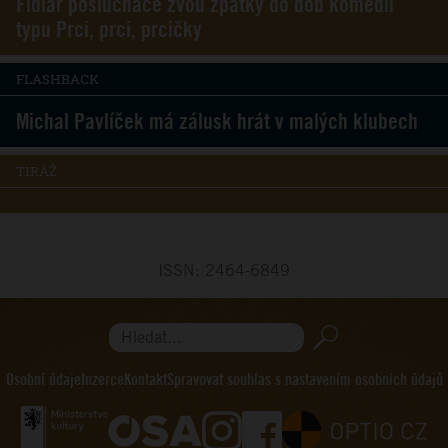
Fidlar posluchače zvou zpátky do dob komedií
typu Prci, prci, prcičky
FLASHBACK
Michal Pavlíček má zálusk hrát v malých klubech
TIRÁŽ
ISSN: 2464-6849
Hledat...
Osobní údaje
Inzerce
Kontakt
Spravovat souhlas s nastavením osobních údajů