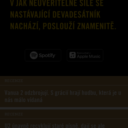
RECENZE
Vanua 2 odzbrojují. S grácií hrají hudbu, která je u
nás málo vídaná
RECENZE
U2 únavně recyklují staré písně, dají se ale