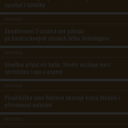
vyzobat i lahůdky
RECENZE
Zemětřesení 2 uzavírá své pátrání
po hardrockových stopách Jiřího Schelingera
RECENZE
Slowthai přidal víc kytar. Skvěle osciluje mezi
sprostotou rapu a popem
RECENZE
Písničkářka Jana Vébrová ukazuje krásu hledání i
přirozenost nalézání
RECENZE