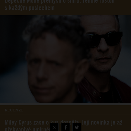
Depeche Mode přemýšlí o smrti. Temně rostou
s každým poslechem
RECENZE
Miley Cyrus zase o kus dospěla. Její novinka je až
×
překvapivě umírněná