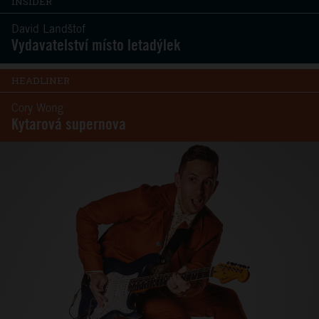
INSIDER
David Landštof
Vydavatelství místo letadýlek
HEADLINER
Cory Wong
Kytarová supernova