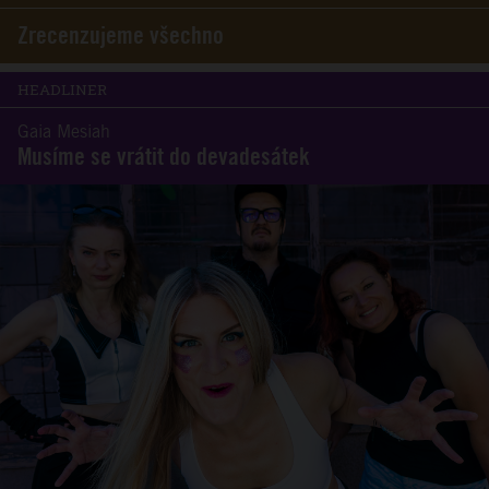
Zrecenzujeme všechno
HEADLINER
Gaia Mesiah
Musíme se vrátit do devadesátek