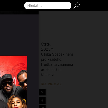
Hledat...
Čtete:
2023/4
Ulrika Spacek není
pro každého.
Hudba tu znamená
existenciální
šílenství
Našli jste chybu?
×