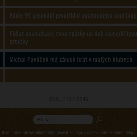
Eddie 9V předvádí prvotřídní postmoderní soul blue
Fidlar posluchače zvou zpátky do dob komedií typu 
prcičky
Michal Pavlíček má zálusk hrát v malých klubech
ISSN: 2464-6849
Hledat...
Osobní údaje
Inzerce
Kontakt
Spravovat souhlas s nastavením osobních údajů