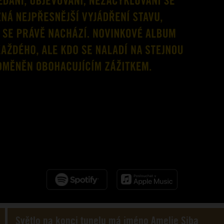
Světlo na konci tunelu má jméno Amelie Siba