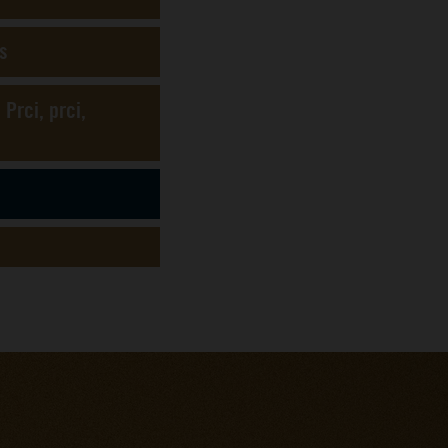
s
Prci, prci,