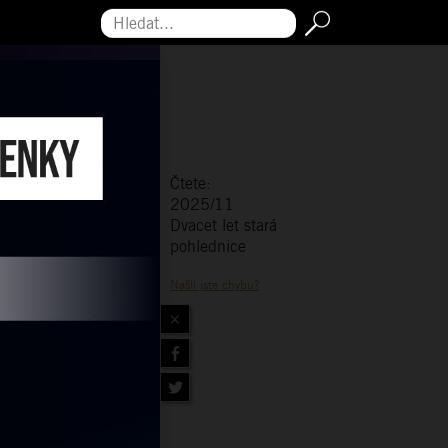
Hledat...
Čtete:
2025/11
Dvacet let stará
pohlednice
Našli jste chybu?
×