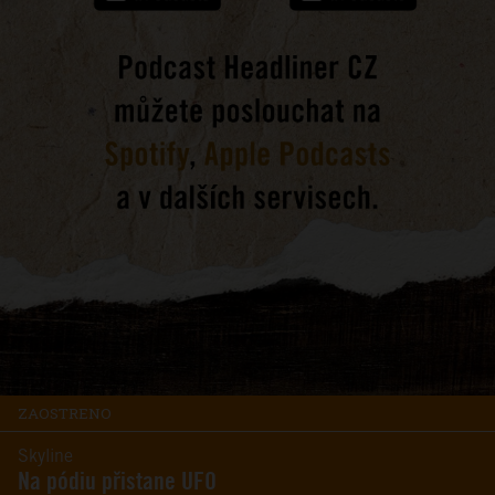
ZAOSTRENO
Skyline
Na pódiu přistane UFO