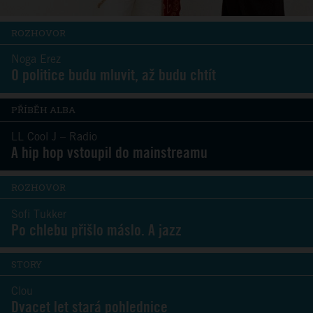
ROZHOVOR
Noga Erez
O politice budu mluvit, až budu chtít
PŘÍBĚH ALBA
LL Cool J – Radio
A hip hop vstoupil do mainstreamu
ROZHOVOR
Sofi Tukker
Po chlebu přišlo máslo. A jazz
STORY
Clou
Dvacet let stará pohlednice