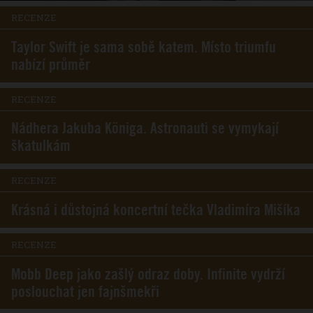
RECENZE
Taylor Swift je sama sobě katem. Místo triumfu
nabízí průměr
RECENZE
Nádhera Jakuba Königa. Astronauti se vymykají
škatulkám
RECENZE
Krásná i důstojná koncertní tečka Vladimíra Mišíka
RECENZE
Mobb Deep jako zašlý odraz doby. Infinite vydrží
poslouchat jen fajnšmekři