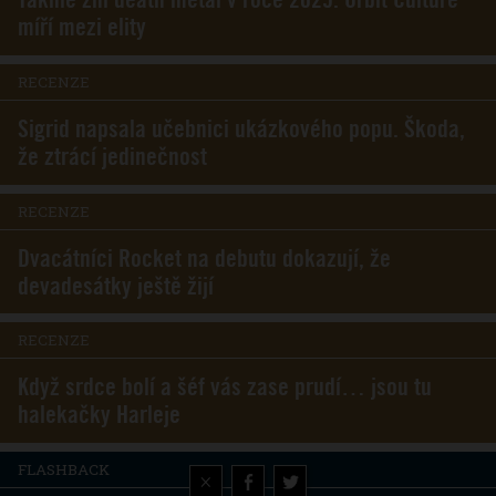
míří mezi elity
RECENZE
Sigrid napsala učebnici ukázkového popu. Škoda,
že ztrácí jedinečnost
RECENZE
Dvacátníci Rocket na debutu dokazují, že
devadesátky ještě žijí
RECENZE
Když srdce bolí a šéf vás zase prudí… jsou tu
halekačky Harleje
FLASHBACK
×