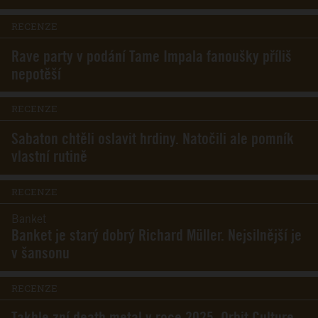
RECENZE
Rave party v podání Tame Impala fanoušky příliš
nepotěší
RECENZE
Sabaton chtěli oslavit hrdiny. Natočili ale pomník
vlastní rutině
RECENZE
Banket
Banket je starý dobrý Richard Müller. Nejsilnější je
v šansonu
RECENZE
Takhle zní death metal v roce 2025. Orbit Culture