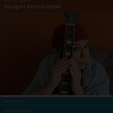
Joanna Connor
Chicagská kytarová bohyně
ROZHOVOR
Martin Ledvina