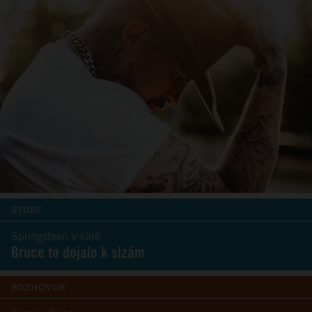
STORY
Springsteen v kině
Bruce to dojalo k slzám
ROZHOVOR