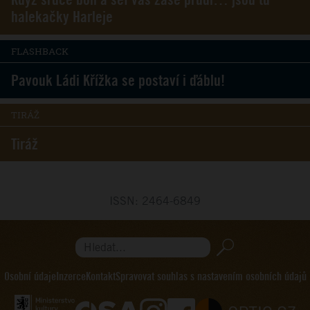
halekačky Harleje
FLASHBACK
Pavouk Ládi Křížka se postaví i ďáblu!
TIRÁŽ
Tiráž
ISSN: 2464-6849
Hledat...
Osobní údaje
Inzerce
Kontakt
Spravovat souhlas s nastavením osobních údajů