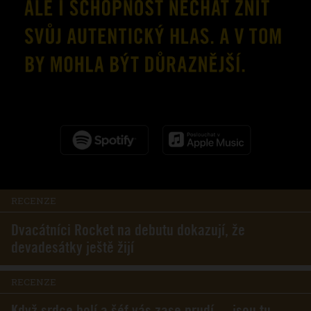
RECENZE
Dvacátníci Rocket na debutu dokazují, že
devadesátky ještě žijí
RECENZE
Když srdce bolí a šéf vás zase prudí… jsou tu