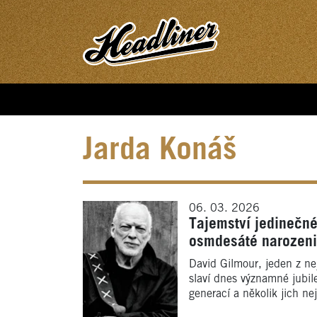
Jarda Konáš
06. 03. 2026
Tajemství jedinečné
osmdesáté narozen
David Gilmour, jeden z nej
slaví dnes významné jubile
generací a několik jich nej