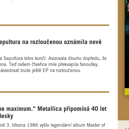
epultura na rozloučenou oznámila nové
a Sepultura letos končí. Avizovala dlouho dopředu, že
na. Teď ovšem čtveřice mile překvapila fanoušky.
následovat bude ještě EP na rozloučenou.
be maximum.“ Metallica připomíná 40 let
desky
rétně 3. března 1986 vyšlo legendární album Master of