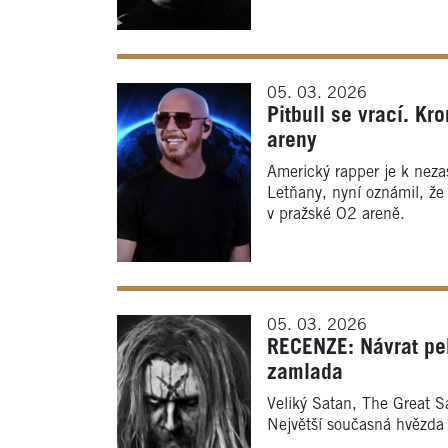
05. 03. 2026
Pitbull se vrací. K
areny
Americký rapper je k nezas
Letňany, nyní oznámil, že 
v pražské O2 areně.
05. 03. 2026
RECENZE: Návrat pe
zamlada
Veliký Satan, The Great S
Největší současná hvězda h