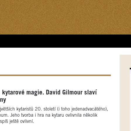
 kytarové magie. David Gilmour slaví
iny
větších kytaristů 20. století (i toho jedenadvacátého),
um. Jeho tvorba i hra na kytaru ovlivnila několik
spíš ještě ovlivní.