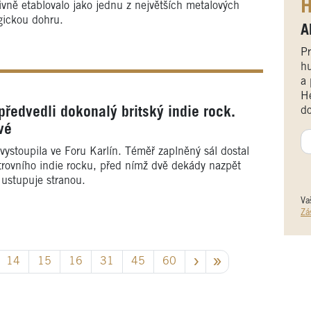
H
ivně etablovalo jako jednu z největších metalových
gickou dohru.
A
Pr
hu
a 
He
do
ředvedli dokonalý britský indie rock.
vé
vystoupila ve Foru Karlín. Téměř zaplněný sál dostal
strovního indie rocku, před nímž dvě dekády nazpět
 ustupuje stranou.
Va
Zá
14
15
16
31
45
60