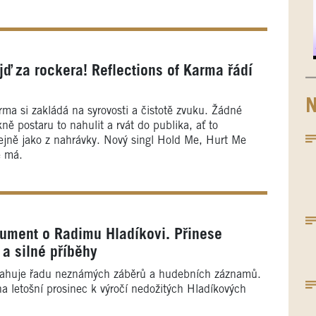
jď za rockera! Reflections of Karma řádí
N
rma si zakládá na syrovosti a čistotě zvuku. Žádné
ně postaru to nahulit a rvát do publika, ať to
tejně jako z nahrávky. Nový singl Hold Me, Hurt Me
ě má.
kument o Radimu Hladíkovi. Přinese
a silné příběhy
ahuje řadu neznámých záběrů a hudebních záznamů.
a letošní prosinec k výročí nedožitých Hladíkových