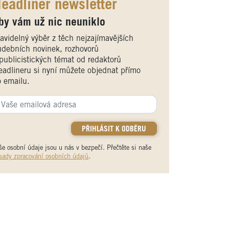
eadliner newsletter
by vám už nic neuniklo
avidelný výběr z těch nejzajímavějších
debních novinek, rozhovorů
publicistických témat od redaktorů
adlineru si nyní můžete objednat přímo
 emailu.
še osobní údaje jsou u nás v bezpečí. Přečtěte si naše
sady zpracování osobních údajů
.