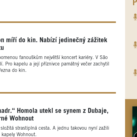
P
n míří do kin. Nabízí jedinečný zážitek
tu
pomenou fanouškům největší koncert kariéry. V São
í. Pro kapelu a její příznivce památný večer zachytil
řezna do kin.
adr.“ Homola utekl se synem z Dubaje,
urné Wohnout
ožitá strastiplná cesta. A jednu takovou nyní zažili
 kapely Wohnout.