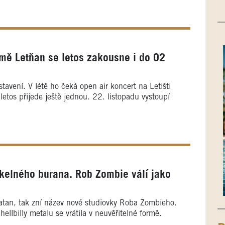
romě Letňan se letos zakousne i do O2
tavení. V létě ho čeká open air koncert na Letišti
letos přijede ještě jednou. 22. listopadu vystoupí
kelného burana. Rob Zombie válí jako
atan, tak zní název nové studiovky Roba Zombieho.
ellbilly metalu se vrátila v neuvěřitelné formě.