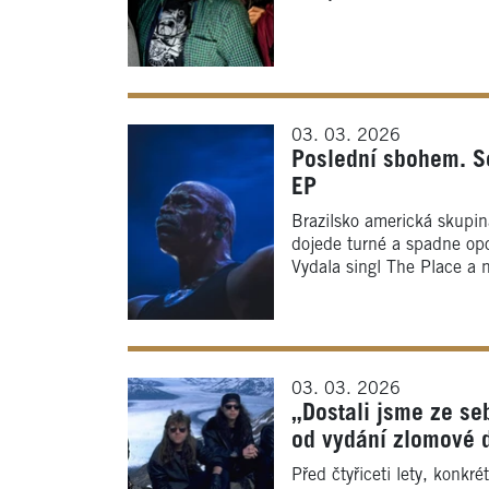
03. 03. 2026
Poslední sbohem. S
EP
Brazilsko americká skupin
dojede turné a spadne opo
Vydala singl The Place a 
03. 03. 2026
„Dostali jsme ze se
od vydání zlomové 
Před čtyřiceti lety, konk