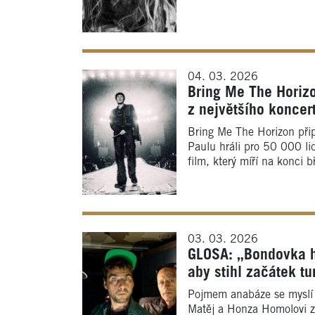
04. 03. 2026
Bring Me The Horizo
z největšího koncer
Bring Me The Horizon při
Paulu hráli pro 50 000 lid
film, který míří na konci b
03. 03. 2026
GLOSA: „Bondovka h
aby stihl začátek t
Pojmem anabáze se myslí sl
Matěj a Honza Homolovi z