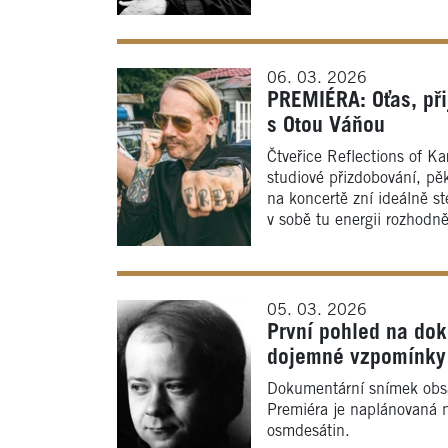
06. 03. 2026
PREMIÉRA: Oťas, při
s Otou Váňou
Čtveřice Reflections of Ka
studiové přizdobování, pěk
na koncertě zní ideálně s
v sobě tu energii rozhodn
05. 03. 2026
První pohled na do
dojemné vzpomínky 
Dokumentární snímek obs
Premiéra je naplánovaná n
osmdesátin.