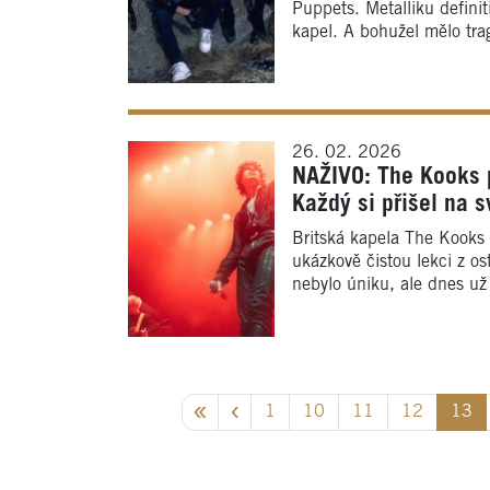
Puppets. Metalliku definit
kapel. A bohužel mělo tra
26. 02. 2026
NAŽIVO: The Kooks p
Každý si přišel na s
Britská kapela The Kooks 
ukázkově čistou lekci z o
nebylo úniku, ale dnes už
1
10
11
12
13