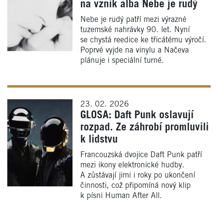
na vznik alba Nebe je rudý
Nebe je rudý patří mezi výrazné
tuzemské nahrávky 90. let. Nyní
se chystá reedice ke třicátému výročí.
Poprvé vyjde na vinylu a Načeva
plánuje i speciální turné.
23. 02. 2026
GLOSA: Daft Punk oslavují
rozpad. Ze záhrobí promluvili
k lidstvu
Francouzská dvojice Daft Punk patří
mezi ikony elektronické hudby.
A zůstávají jimi i roky po ukončení
činnosti, což připomíná nový klip
k písni Human After All.