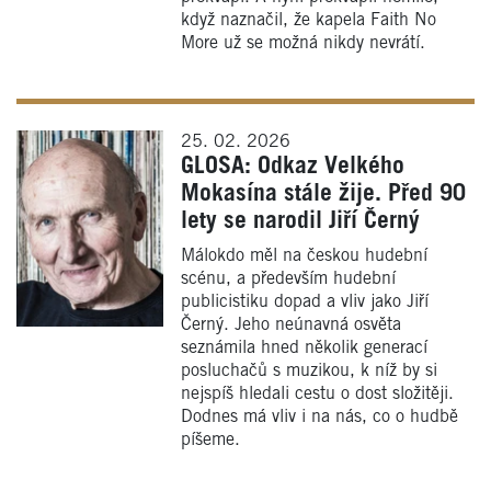
když naznačil, že kapela Faith No
More už se možná nikdy nevrátí.
25. 02. 2026
GLOSA: Odkaz Velkého
Mokasína stále žije. Před 90
lety se narodil Jiří Černý
Málokdo měl na českou hudební
scénu, a především hudební
publicistiku dopad a vliv jako Jiří
Černý. Jeho neúnavná osvěta
seznámila hned několik generací
posluchačů s muzikou, k níž by si
nejspíš hledali cestu o dost složitěji.
Dodnes má vliv i na nás, co o hudbě
píšeme.