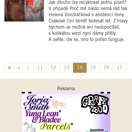
Jak dlouho lze recyklovat jednu píseň?
V případě Proč mě nikdo nemá rád tak
Helena Vondráčková s asistencí Ilony
Csákové činí téměř šedesát let. Z hlavy
bychom se možná ani nedopočítali,
s kolikátou verzí nyní dámy přišly.
A světe, div se, ono to pořád funguje.
1
11
12
13
14
15
16
17
Reklama