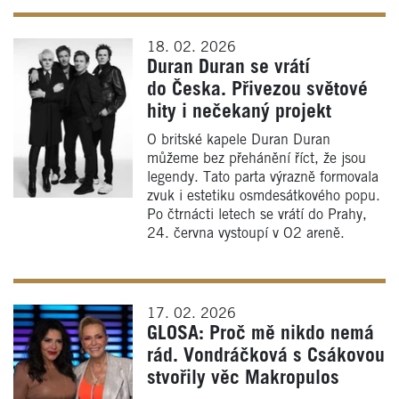
18. 02. 2026
Duran Duran se vrátí
do Česka. Přivezou světové
hity i nečekaný projekt
O britské kapele Duran Duran
můžeme bez přehánění říct, že jsou
legendy. Tato parta výrazně formovala
zvuk i estetiku osmdesátkového popu.
Po čtrnácti letech se vrátí do Prahy,
24. června vystoupí v O2 areně.
17. 02. 2026
GLOSA: Proč mě nikdo nemá
rád. Vondráčková s Csákovou
stvořily věc Makropulos