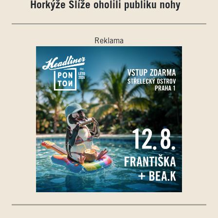
Horkýže Slíže oholili publiku nohy
Reklama