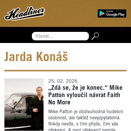
Hledat...
Jarda Konáš
25. 02. 2026
„Zdá se, že je konec.“ Mike
Patton vyloučil návrat Faith
No More
Mike Patton je obdivuhodná hudební
osobnost, ale taktéž nevyzpytatelná.
Nikdy nevíte, s čím přijde, čím vás
překvapí. A nyní překvapil nemile,