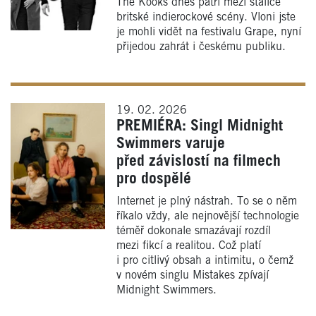
The Kooks dnes patří mezi stálice
britské indierockové scény. Vloni jste
je mohli vidět na festivalu Grape, nyní
přijedou zahrát i českému publiku.
19. 02. 2026
PREMIÉRA: Singl Midnight
Swimmers varuje
před závislostí na filmech
pro dospělé
Internet je plný nástrah. To se o něm
říkalo vždy, ale nejnovější technologie
téměř dokonale smazávají rozdíl
mezi fikcí a realitou. Což platí
i pro citlivý obsah a intimitu, o čemž
v novém singlu Mistakes zpívají
Midnight Swimmers.