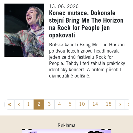
13. 06. 2026
Konec mutace. Dokonale
stejní Bring Me The Horizon
na Rock for People jen
opakovali
Britská kapela Bring Me The Horizon
po dvou letech znovu headlinovala
jeden ze dnů festivalu Rock for
People. Tehdy i teď zahrála prakticky
identický koncert. A přitom působil
diametrálně odlišně.
1
2
3
4
5
10
14
18
Reklama