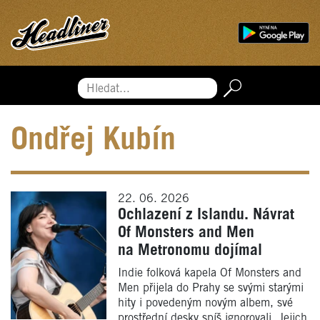
Hledat...
Ondřej Kubín
22. 06. 2026
Ochlazení z Islandu. Návrat
Of Monsters and Men
na Metronomu dojímal
Indie folková kapela Of Monsters and
Men přijela do Prahy se svými starými
hity i povedeným novým albem, své
prostřední desky spíš ignorovali. Jejich