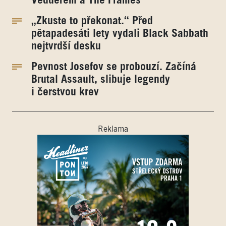
Vedderem a The Frames
„Zkuste to překonat.“ Před
pětapadesáti lety vydali Black Sabbath
nejtvrdší desku
Pevnost Josefov se probouzí. Začíná
Brutal Assault, slibuje legendy
i čerstvou krev
Reklama