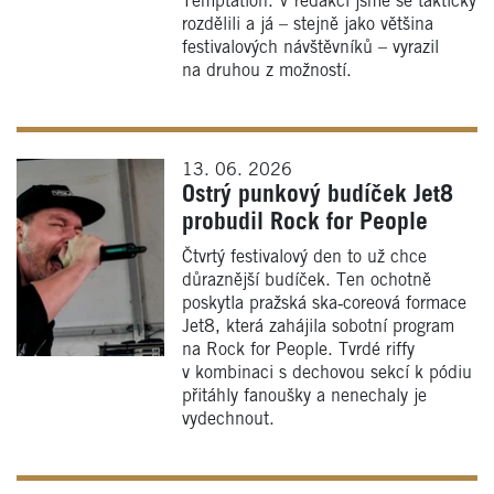
Temptation. V redakci jsme se takticky
rozdělili a já – stejně jako většina
festivalových návštěvníků – vyrazil
na druhou z možností.
13. 06. 2026
Ostrý punkový budíček Jet8
probudil Rock for People
Čtvrtý festivalový den to už chce
důraznější budíček. Ten ochotně
poskytla pražská ska‑coreová formace
Jet8, která zahájila sobotní program
na Rock for People. Tvrdé riffy
v kombinaci s dechovou sekcí k pódiu
přitáhly fanoušky a nenechaly je
vydechnout.