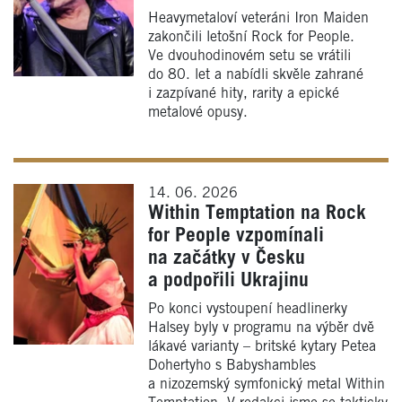
Heavymetaloví veteráni Iron Maiden
zakončili letošní Rock for People.
Ve dvouhodinovém setu se vrátili
do 80. let a nabídli skvěle zahrané
i zazpívané hity, rarity a epické
metalové opusy.
14. 06. 2026
Within Temptation na Rock
for People vzpomínali
na začátky v Česku
a podpořili Ukrajinu
Po konci vystoupení headlinerky
Halsey byly v programu na výběr dvě
lákavé varianty – britské kytary Petea
Dohertyho s Babyshambles
a nizozemský symfonický metal Within