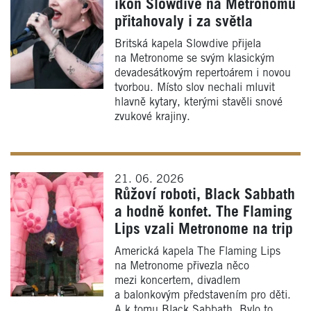
ikon Slowdive na Metronomu
přitahovaly i za světla
Britská kapela Slowdive přijela
na Metronome se svým klasickým
devadesátkovým repertoárem i novou
tvorbou. Místo slov nechali mluvit
hlavně kytary, kterými stavěli snové
zvukové krajiny.
21. 06. 2026
Růžoví roboti, Black Sabbath
a hodně konfet. The Flaming
Lips vzali Metronome na trip
Americká kapela The Flaming Lips
na Metronome přivezla něco
mezi koncertem, divadlem
a balonkovým představením pro děti.
A k tomu Black Sabbath. Bylo to