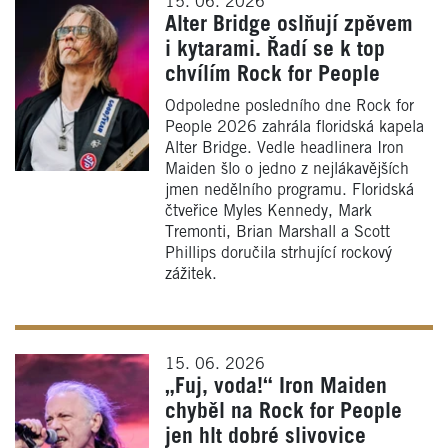
15. 06. 2026
Alter Bridge oslňují zpěvem
i kytarami. Řadí se k top
chvílím Rock for People
Odpoledne posledního dne Rock for
People 2026 zahrála floridská kapela
Alter Bridge. Vedle headlinera Iron
Maiden šlo o jedno z nejlákavějších
jmen nedělního programu. Floridská
čtveřice Myles Kennedy, Mark
Tremonti, Brian Marshall a Scott
Phillips doručila strhující rockový
zážitek.
15. 06. 2026
„Fuj, voda!“ Iron Maiden
chyběl na Rock for People
jen hlt dobré slivovice