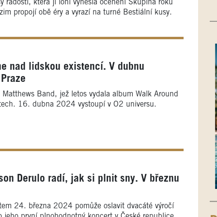
y radosti, která jí loni vynesla ocenění Skupina roku
m propojí obě éry a vyrazí na turné Bestiální kusy.
e nad lidskou existencí. V dubnu
 Praze
 Matthews Band, jež letos vydala album Walk Around
etech. 16. dubna 2024 vystoupí v O2 universu.
n Derulo radí, jak si plnit sny. V březnu
tem 24. března 2024 pomůže oslavit dvacáté výročí
o jeho první plnohodnotný koncert v České republice.