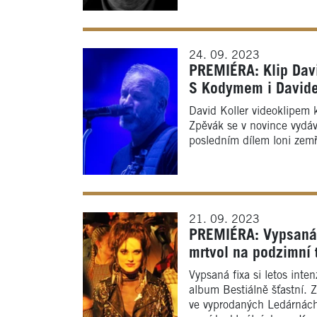
24. 09. 2023
PREMIÉRA: Klip Davi
S Kodymem i David
David Koller videoklipem k
Zpěvák se v novince vydáv
posledním dílem loni zem
21. 09. 2023
PREMIÉRA: Vypsaná 
mrtvol na podzimní 
Vypsaná fixa si letos inte
album Bestiálně šťastní. Z
ve vyprodaných Ledárnách 