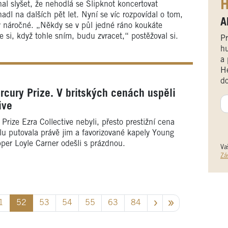
H
hal slyšet, že nehodlá se Slipknot koncertovat
dl na dalších pět let. Nyní se víc rozpovídal o tom,
A
ky náročné. „Někdy se v půl jedné ráno koukáte
te si, když tohle sním, budu zvracet,“ postěžoval si.
Pr
hu
a 
He
do
rcury Prize. V britských cenách uspěli
ive
 Prize Ezra Collective nebyli, přesto prestižní cena
u putovala právě jim a favorizované kapely Young
pper Loyle Carner odešli s prázdnou.
Va
Zá
1
52
53
54
55
63
84