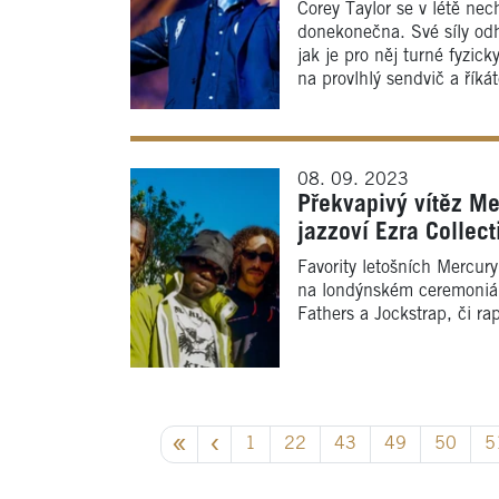
Corey Taylor se v létě nec
donekonečna. Své síly odha
jak je pro něj turné fyzic
na provlhlý sendvič a říká
08. 09. 2023
Překvapivý vítěz Me
jazzoví Ezra Collect
Favority letošních Mercury
na londýnském ceremoniál
Fathers a Jockstrap, či ra
1
22
43
49
50
5