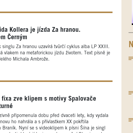
da Kollera je jízda Za hranou.
em Černým
N
 singlu Za hranou uzavírá tvůrčí cyklus alba LP XXIII.
á vlakem na metaforickou jízdu životem. Text písně je
řelého Michala Ambrože.
fixa zve klipem s motivy Spalovače
turné
nzivně připomenula dobu před dvaceti lety, kdy vydala
novu ho nahrála a s přívlastkem XX pokřtila
Braník. Nyní se s videoklipem k písni Šína je singl