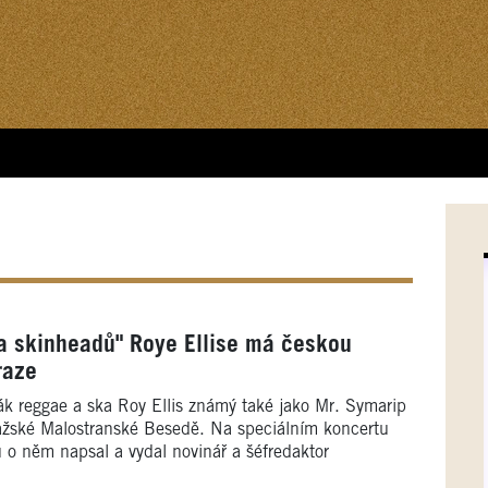
fa skinheadů" Roye Ellise má českou
raze
k reggae a ska Roy Ellis známý také jako Mr. Symarip
ražské Malostranské Besedě. Na speciálním koncertu
u o něm napsal a vydal novinář a šéfredaktor