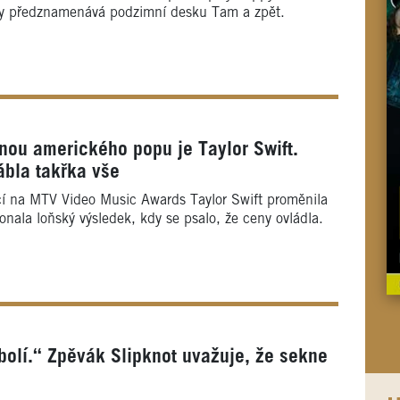
ely předznamenává podzimní desku Tam a zpět.
nou amerického popu je Taylor Swift.
bla takřka vše
cí na MTV Video Music Awards Taylor Swift proměnila
konala loňský výsledek, kdy se psalo, že ceny ovládla.
olí.“ Zpěvák Slipknot uvažuje, že sekne