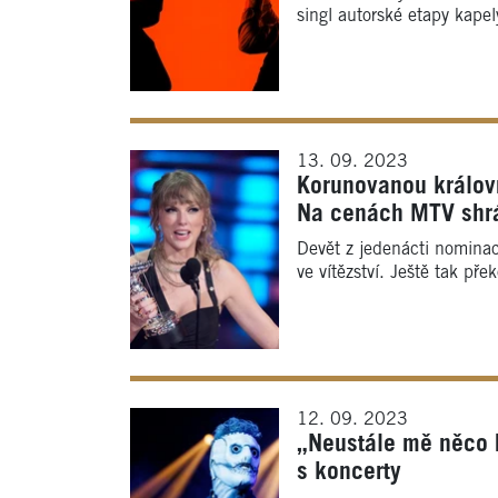
singl autorské etapy kap
13. 09. 2023
Korunovanou králov
Na cenách MTV shrá
Devět z jedenácti nomina
ve vítězství. Ještě tak pře
12. 09. 2023
„Neustále mě něco b
s koncerty