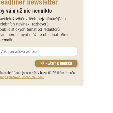
eadliner newsletter
by vám už nic neuniklo
avidelný výběr z těch nejzajímavějších
debních novinek, rozhovorů
publicistických témat od redaktorů
adlineru si nyní můžete objednat přímo
 emailu.
še osobní údaje jsou u nás v bezpečí. Přečtěte si naše
sady zpracování osobních údajů
.