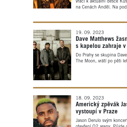
vrací k aktuální desce Kus
na Cenách Anděl. Na podzi
19. 09. 2023
Dave Matthews žasn
s kapelou zahraje v
Do Prahy se skupina Dave
The Moon, vrátí po pěti l
18. 09. 2023
Americký zpěvák Jaso
vystoupí v Praze
Jason Derulo svým koncer
otevření O2 areny. Půjde 