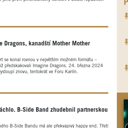
P
e Dragons, kanadští Mother Mother
ert se konal rovnou v největším možném formátu –
tiž předskakovali Imagine Dragons. 24. března 2024
ystoupí znovu, tentokrát ve Foru Karlín.
áchlo. B‑Side Band zhudebnil partnerskou
ého B‑Side Bandu má ale překvapivý happy end. Třetí