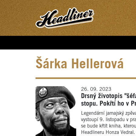
Šárka Hellerová
26. 09. 2023
Drsný životopis "šé
stopu. Pokřtí ho v P
Legendární jamajský zpěvá
vystoupí 9. listopadu v p
se bude křtít kniha, ktero
Headlineru Honza Vedral.