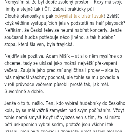
Nemyslím si, že byl dobře
zvolený
prostor –
Roxy
má svoje
limity a stejně tak i ČT. Zabrat prakticky půl
Dlouhé
přenosáky
a pak
odvysílat tak tristní zvuk
? Zvlášť
když většina vystupujících jela v podstatě na half playback?
Neříkám, že Česká televize neumí nabírat koncerty. Jenže
současná hudba potřebuje něco jiného, a tak hudební
stopa, která šla ven, byla tragická.
Nejdřív ale pozitiva. Adam Mišík – ať si o něm myslíme co
chceme, tady se ukázal jako možná největší překvapení
večera. Zaujala jeho precizní angličtina i projev – sice by
nás nejradši všechny pochcal, ale tohle se mu povedlo a
v roli průvodce večerem působil prostě tak, jak měl.
Suverénně a dobře.
Jenže o to tu nešlo. Ten, kdo
vybíral hudebníky do českého
kola, by se měl vážně zamyslet nad svým počínáním. Vždyť
tohle nemá smysl! Když už vylezeš ven s tím, že jsi místo
pěti uskupeních vybral sedm, protože jsou všichni tak
úžasní, měli by ti zpěváci a zpěvačky umět naživo alespoň