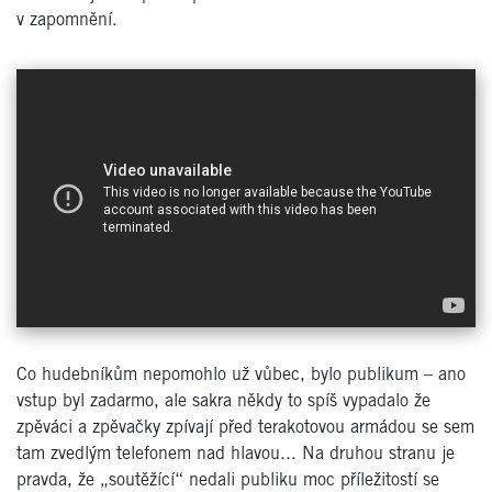
v zapomnění.
Co hudebníkům nepomohlo už vůbec, bylo publikum – ano
vstup byl zadarmo, ale sakra někdy to spíš vypadalo že
zpěváci a zpěvačky zpívají před terakotovou armádou se sem
tam
zvedlým
telefonem nad hlavou... Na druhou stranu je
pravda, že „soutěžící“ nedali publiku moc příležitostí se