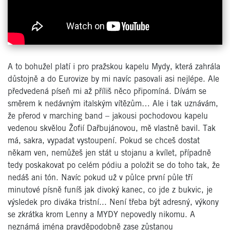
A to bohužel platí i pro pražskou kapelu
Mydy, která zahrála
důstojně a do Eurovize by mi navíc pasovali asi nejlépe. Ale
předvedená píseň mi až příliš něco připomíná. Dívám se
směrem k nedávným italským vítězům… Ale i tak uznávám,
že přerod v marching
band – jakousi pochodovou kapelu
vedenou skvělou Žofií
Dařbujánovou,
mě vlastně bavil. Tak
má, sakra, vypadat vystoupení. Pokud se chceš dostat
někam ven, nemůžeš jen stát u stojanu a kvílet, případně
tedy poskakovat po celém pódiu a položit se do toho tak, že
nedáš ani tón. Navíc pokud už v půlce první půle tří
minutové písně funíš jak divoký kanec, co jde z bukvic, je
výsledek pro diváka tristní... Není třeba být adresný, výkony
se zkrátka krom Lenny a MYDY nepovedly nikomu. A
neznámá jména pravděpodobně zase zůstanou