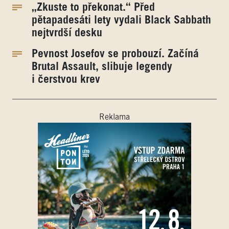
„Zkuste to překonat.“ Před
pětapadesáti lety vydali Black Sabbath
nejtvrdší desku
Pevnost Josefov se probouzí. Začíná
Brutal Assault, slibuje legendy
i čerstvou krev
Reklama