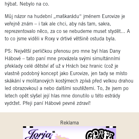
hýbat. Nebylo na co.
Můj názor na hudební „maškarádu“ jménem Eurovize je
veřejně znám – i tak ale chci, aby nás tam, sakra,
reprezentovalo něco, za co se nebudeme muset stydět... A
to co jsme viděli v Roxy v drtivé většině ostuda byla.
PS: Největší perličkou přenosu pro mne byl hlas Dany
Hábové – tato paní mne provázela svými simultánními
překlady celé dětství ať už v Hrách bez hranic (což je
vlastně podobný koncept jako Eurovize, jen tady se místo
skákání v molitanových kostýmech zpívá před velkou drahou
led obrazovkou)
a nebo
dalšími soutěžemi. To, že jsem po
letech opět slyšel její hlas mne donutilo u této estrády
vydržet. Přeji paní Hábové pevné zdraví!
Reklama